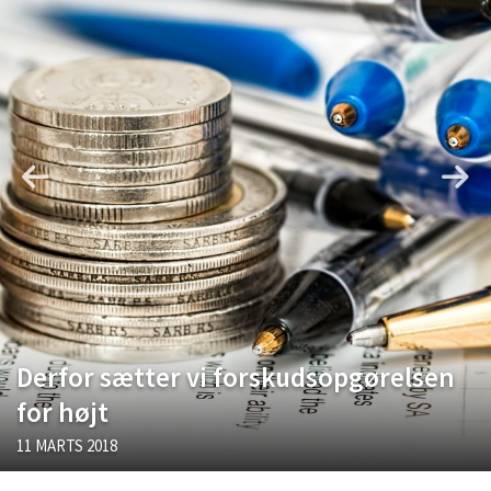
Kølig hvidvin på en varm sommerdag
Få baren hjem til dig
Det er blevet nemmere at spise sund mad ude
De fem bedste brunchsteder på Sjælland
Sjove oplevelsesmuligheder i København
Tilføj det element som gør festen ekstra speciel
Derfor sætter vi forskudsopgørelsen
for højt
11 MARTS 2018