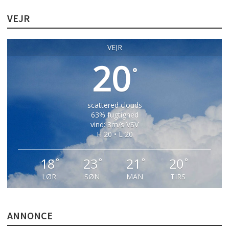
VEJR
VEJR
20
°
scattered clouds
63% fugtighed
vind: 3m/s VSV
H 20 • L 20
18
23
21
20
°
°
°
°
LØR
SØN
MAN
TIRS
ANNONCE