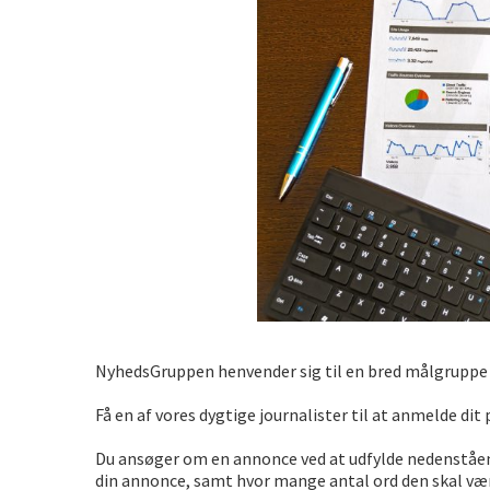
Sjove oplevelsesmuligheder i 
Tilføj det element som gør fest
NyhedsGruppen henvender sig til en bred målgruppe o
Få en af vores dygtige journalister til at anmelde dit
Du ansøger om en annonce ved at udfylde nedenståend
din annonce, samt hvor mange antal ord den skal være 