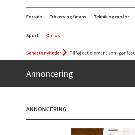
Forside
Erhverv og finans
Teknik og motor
Sport
Om os
Seneste nyheder
Det uundværlige køkkenredska
Bedste Restaurant i Ørestaden
Annoncering
Hvor finder man selskabslokale
Accuro SAP konsulenter
Kølig hvidvin på en varm somm
Få baren hjem til dig
ANNONCERING
Det er blevet nemmere at spise
De fem bedste brunchsteder på