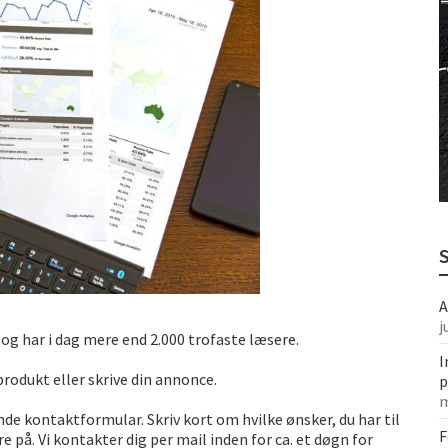
København
en ekstra speciel
A
j
g har i dag mere end 2.000 trofaste læsere.
I
 produkt eller skrive din annonce.
p
m
e kontaktformular. Skriv kort om hvilke ønsker, du har til
F
på. Vi kontakter dig per mail inden for ca. et døgn for