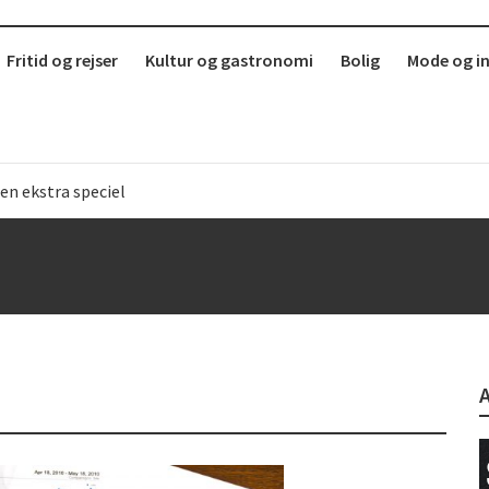
Fritid og rejser
Kultur og gastronomi
Bolig
Mode og i
b
r i København?
erdag
 sund mad ude
 Sjælland