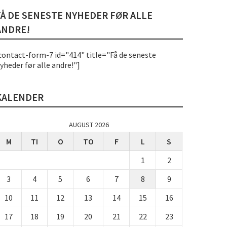
FÅ DE SENESTE NYHEDER FØR ALLE
ANDRE!
contact-form-7 id="414" title="Få de seneste
yheder før alle andre!"]
KALENDER
AUGUST 2026
M
TI
O
TO
F
L
S
1
2
3
4
5
6
7
8
9
10
11
12
13
14
15
16
17
18
19
20
21
22
23