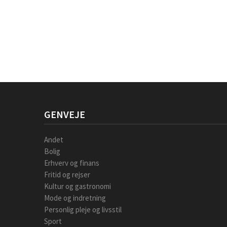
GENVEJE
Andet
Bolig
Erhverv og finans
Fritid og rejser
Kultur og gastronomi
Mode og indretning
Personlig pleje og livsstil
Sport