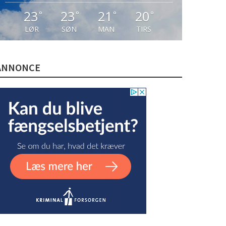
23
23
21
20
°
°
°
°
LØR
SØN
MAN
TIRS
ANNONCE