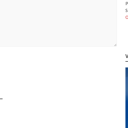
P
S
O