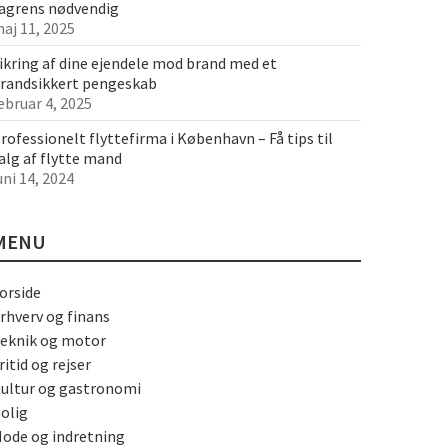
agrens nødvendig
aj 11, 2025
ikring af dine ejendele mod brand med et
randsikkert pengeskab
ebruar 4, 2025
rofessionelt flyttefirma i København – Få tips til
alg af flytte mand
uni 14, 2024
MENU
orside
rhverv og finans
eknik og motor
ritid og rejser
ultur og gastronomi
olig
ode og indretning