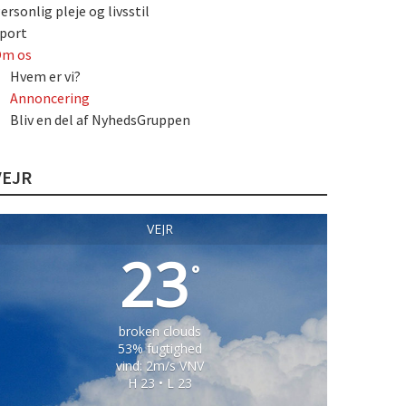
ersonlig pleje og livsstil
port
m os
Hvem er vi?
Annoncering
Bliv en del af NyhedsGruppen
VEJR
VEJR
23
°
broken clouds
53% fugtighed
vind: 2m/s VNV
H 23 • L 23