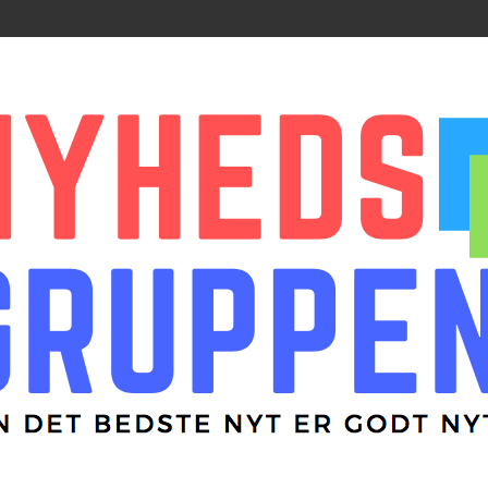
r godt nyt
ppen