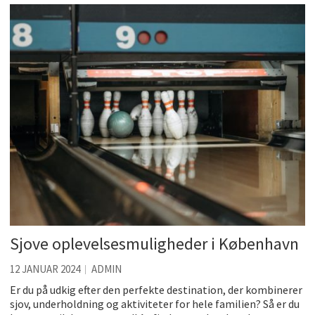
Kølig hvidvin på en varm sommerdag
Få baren hjem til dig
Det er blevet nemmere at spise sund mad ude
De fem bedste brunchsteder på Sjælland
Sjove oplevelsesmuligheder i København
Tilføj det element som gør festen ekstra speciel
Sjove oplevelsesmuligheder i København
12 JANUAR 2024
ADMIN
Er du på udkig efter den perfekte destination, der kombinerer
sjov, underholdning og aktiviteter for hele familien? Så er du