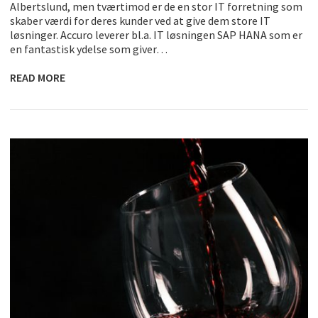
Albertslund, men tværtimod er de en stor IT forretning som
skaber værdi for deres kunder ved at give dem store IT
løsninger. Accuro leverer bl.a. IT løsningen SAP HANA som er
en fantastisk ydelse som giver…
READ MORE