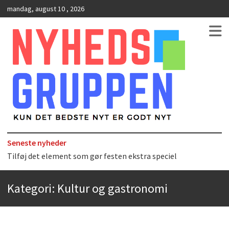
mandag, august 10 , 2026
Kun det bedste nyt er godt nyt
NyhedsGruppen
Seneste nyheder
Det uundværlige køkkenredskab
Bedste Restaurant i Ørestaden
Kategori:
Kultur og gastronomi
Hvor finder man selskabslokaler i København?
Accuro SAP konsulenter