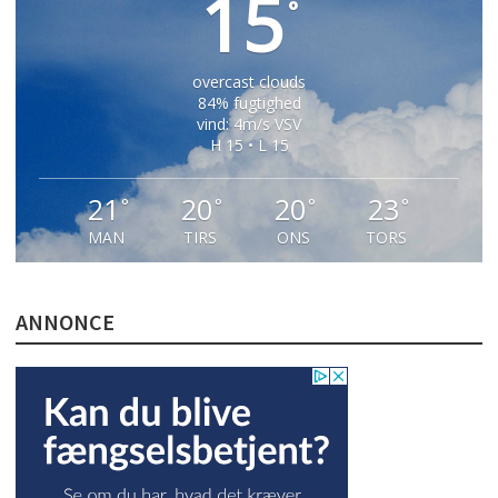
15
°
overcast clouds
84% fugtighed
vind: 4m/s VSV
H 15 • L 15
21
20
20
23
°
°
°
°
MAN
TIRS
ONS
TORS
ANNONCE