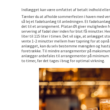
De fem bedste brunchsteder på
Indlægget kan være omfattet af betalt indhold elle
Sjove oplevelsesmuligheder i 
Tænker du at afholde sommerfesten i haven med venne
så lej et fadølsanlæg til anledningen. Et fadølsanlæg
det til et arrangement. Platan Øl giver muligheden for
servering af fadøl sker inden for blot få minutter. H
liter til 115 liter i timen. Det vil sige, at anlægget
vente 1-2 minutter mellem hver tapning for at opnå
anlægget, kan du selv bestemme mængden og hastighe
foretrække. Til mindre arrangementer på maksimum 
anlægger anbefales til arrangementer på minimum 
to timer, før det tages i brug for optimal virkning.