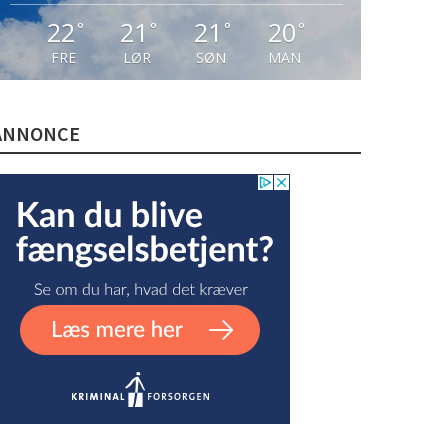
22
21
21
20
°
°
°
°
FRE
LØR
SØN
MAN
ANNONCE