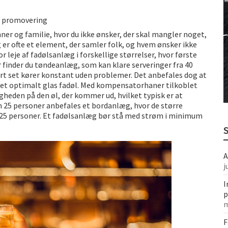
 Sjælland
r promovering
København
r og familie, hvor du ikke ønsker, der skal mangler noget,
 er ofte et element, der samler folk, og hvem ønsker ikke
 leje af fadølsanlæg i forskellige størrelser, hvor første
er finder du tøndeanlæg, som kan klare serveringer fra 40
 stort set kører konstant uden problemer. Det anbefales dog at
 et optimalt glas fadøl. Med kompensatorhaner tilkoblet
den på den øl, der kommer ud, hvilket typisk er at
25 personer anbefales et bordanlæg, hvor de større
25 personer. Et fadølsanlæg bør stå med strøm i minimum
A
j
I
p
m
F