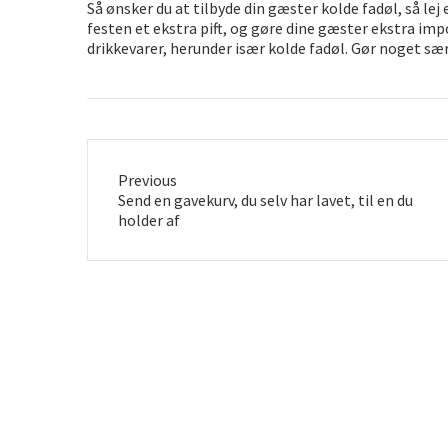
Så ønsker du at tilbyde din gæster kolde fadøl, så le
festen et ekstra pift, og gøre dine gæster ekstra im
drikkevarer, herunder især kolde fadøl. Gør noget sæ
Previous
Previous
Send en gavekurv, du selv har lavet, til en du
post:
holder af