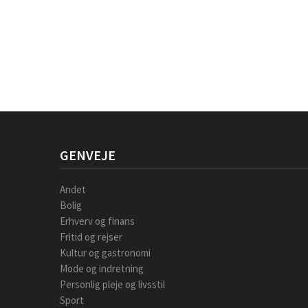
GENVEJE
Andet
Bolig
Erhverv og finans
Fritid og rejser
Kultur og gastronomi
Mode og indretning
Personlig pleje og livsstil
Sport