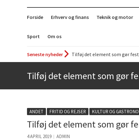
Forside
Erhverv og finans
Teknik og motor
Sport
Om os
Tilføj det element som gør fest
Seneste nyheder
Det uundværlige køkkenredska
Tilføj det element som gør fe
Bedste Restaurant i Ørestaden
Hvor finder man selskabslokale
Accuro SAP konsulenter
Kølig hvidvin på en varm somm
ANDET
FRITID OG REJSER
KULTUR OG GASTRONO
Få baren hjem til dig
Tilføj det element som gør fe
Det er blevet nemmere at spise
4 APRIL 2019
ADMIN