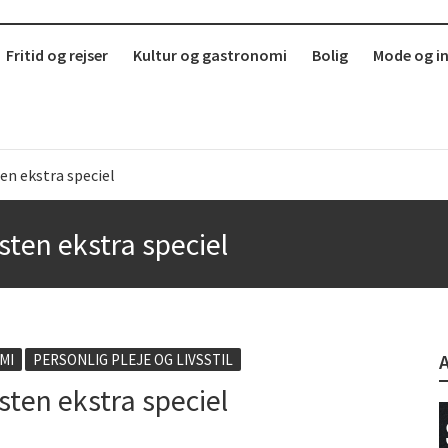
Fritid og rejser
Kultur og gastronomi
Bolig
Mode og i
en ekstra speciel
b
sten ekstra speciel
r i København?
erdag
MI
PERSONLIG PLEJE OG LIVSSTIL
sten ekstra speciel
 sund mad ude