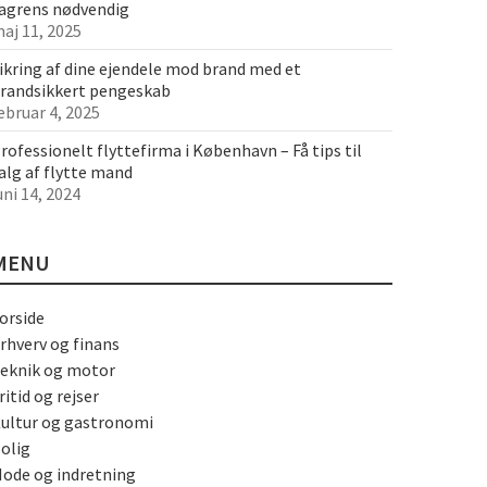
agrens nødvendig
aj 11, 2025
ikring af dine ejendele mod brand med et
randsikkert pengeskab
ebruar 4, 2025
rofessionelt flyttefirma i København – Få tips til
alg af flytte mand
uni 14, 2024
MENU
orside
rhverv og finans
eknik og motor
ritid og rejser
ultur og gastronomi
olig
ode og indretning