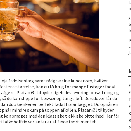
t
m
S
b
f
P
v
j
leje fadølsanlæg samt rådgive sine kunder om, hvilket
F
estens størrelse, kan du få brug for mange fustager fadøl,
afgøre. Platan Øl tilbyder ligeledes levering, opsætning og
E
, så du kan slippe for besvær og tunge løft. Derudover får du
T
vordan du skænker en perfekt fadøl fra anlægget. Du opnår en
F
 opnår mindre skum på toppen af øllen. Platan Øl tilbyder
K
t kan smages med den klassiske tjekkiske bitterhed. Her får
B
til alkoholfrie varianter er at finde i sortimentet.
M