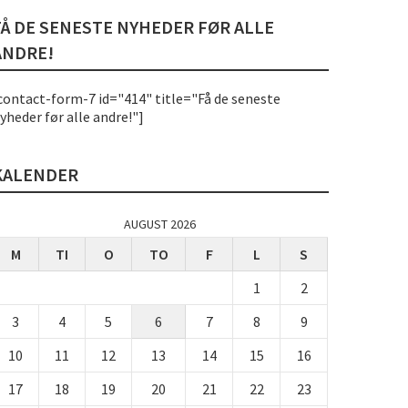
FÅ DE SENESTE NYHEDER FØR ALLE
ANDRE!
contact-form-7 id="414" title="Få de seneste
yheder før alle andre!"]
KALENDER
AUGUST 2026
M
TI
O
TO
F
L
S
1
2
3
4
5
6
7
8
9
10
11
12
13
14
15
16
17
18
19
20
21
22
23