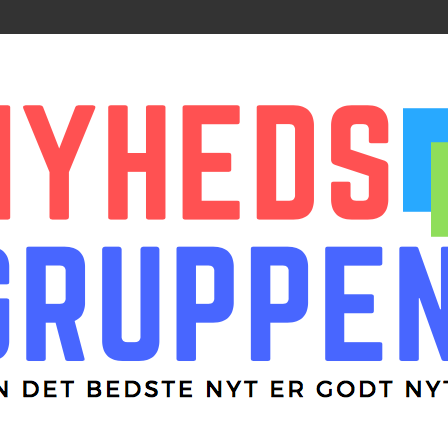
r godt nyt
ppen