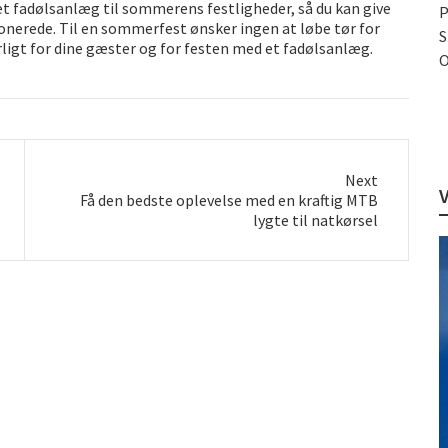
j et fadølsanlæg til sommerens festligheder, så du kan give
P
ponerede. Til en sommerfest ønsker ingen at løbe tør for
S
rligt for dine gæster og for festen med et fadølsanlæg.
O
Next
Next
Få den bedste oplevelse med en kraftig MTB
post:
lygte til natkørsel