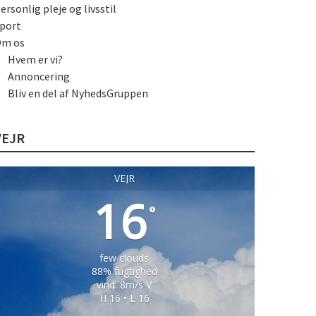
ersonlig pleje og livsstil
port
m os
Hvem er vi?
Annoncering
Bliv en del af NyhedsGruppen
VEJR
VEJR
16
°
few clouds
88% fugtighed
vind: 8m/s V
H 16 • L 16