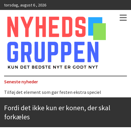
torsdag, august 6 , 2026
Kun det bedste nyt er godt nyt
NyhedsGruppen
Seneste nyheder
Tilføj det element som gør festen ekstra speciel
Det uundværlige køkkenredskab
Bedste Restaurant i Ørestaden
Fordi det ikke kun er konen, der skal
forkæles
Hvor finder man selskabslokaler i København?
Accuro SAP konsulenter