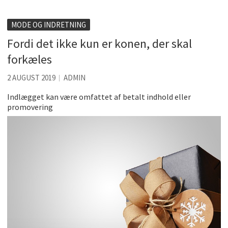
Kølig hvidvin på en varm sommerdag
MODE OG INDRETNING
Få baren hjem til dig
Fordi det ikke kun er konen, der skal
Det er blevet nemmere at spise sund mad ude
forkæles
De fem bedste brunchsteder på Sjælland
2 AUGUST 2019
ADMIN
Sjove oplevelsesmuligheder i København
Indlægget kan være omfattet af betalt indhold eller
promovering