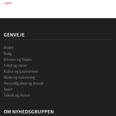
« jun
GENVEJE
Andet
Bolig
Erhverv og finans
Fritid og rejser
Kultur og gastronomi
Mode og indretning
Personlig pleje og livsstil
Sport
Teknik og motor
OM NYHEDSGRUPPEN