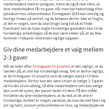
medarbejdere med en julegave, mens du også skal sikre, at
dine medarbejdere får en gave, når man har fødselsdag eller
jubilæum hos virksomheden. Firmagaver 2019 kan nemlig og
hurtigt findes på nettet, og du behøver derfor ikke at frygte,
at det er noget, som du skal bruge lang tid på at finde.
Eventuelt kan du have nogle forskellige gaveidéer klar til de
forskellige anledninger, så du kan være sikker på, at du ikke
kommer i tidspres med andre vigtige opgaver.
Giv dine medarbejdere et valg mellem
2-3 gaver
Når du leder efter
firmagaver til ansatte
, er det vigtigt, at du
tænker på, at alle har forskellige smag. Det er derfor vigtigt,
at de firmagaver til ansatte som du vælger passer til dine
medarbejdere. Derfor kan det være smart at vælge 2-3 gaver
ud fra det store udvalg, så dine medarbejdere selv kan vælge
den, som de synes, der passer bedst til dem. På den måde
fortæller du dine medarbejdere, at du ved, at de alle er
forskellige, hvilket er meget værdsat, da man derved føler sig
set og hørt, selvom virksomheden er stor, og medarbejderne