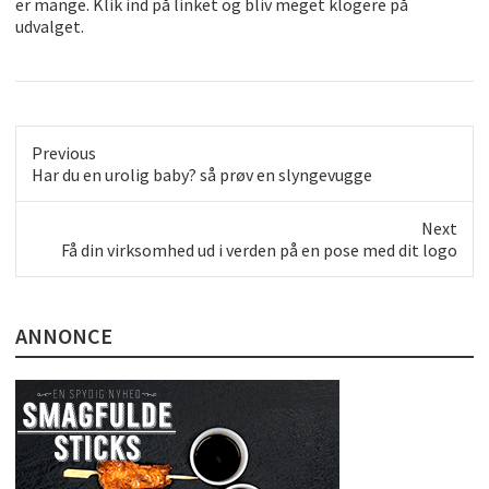
er mange. Klik ind på linket og bliv meget klogere på
udvalget.
Previous
Previous
Har du en urolig baby? så prøv en slyngevugge
post:
Next
Next
Få din virksomhed ud i verden på en pose med dit logo
post:
ANNONCE