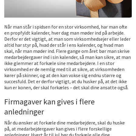
Når man står i spidsen for en stor virksomhed, har man ofte
en propfyldt kalender, hver dag man møder ind på arbejde.
Derfor er det vigtigt, at man som virksomhedsejer eller leder
altid har styr på, hvad der står i ens kalender, og hvad man
skal, når man møder ind. Flere gange om året bør man skrive
medarbejdergaver ind i sin kalender, så man kan sikre, at man
ikke glemmer at forkæle sine medarbejdere. I en stor
virksomhed er de nemlig med til at sikre, at virksomheden
kører på skinner, og at den kan vokse sig endnu større og
succesfuld. Det er derfor vigtigt, at du husker på, at det ikke
kun er konen, der skal forkæles – det skal dine ansatte også.
Firmagaver kan gives i flere
anledninger
Når du ønsker at forkæle dine medarbejdere, skal du huske
på, at medarbejdergaver kan gives i flere forskellige
anledninger. Hvert år til jul bør du forkæle alle dine