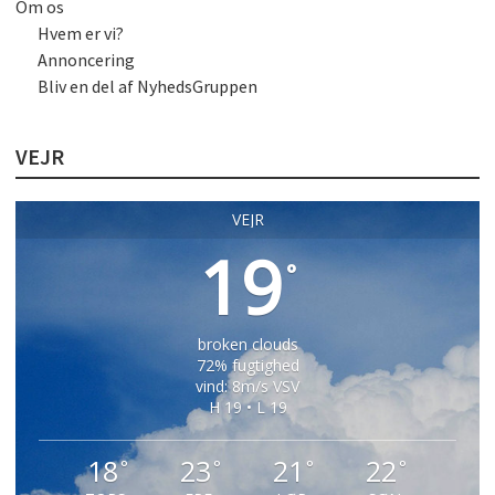
Om os
Hvem er vi?
Annoncering
Bliv en del af NyhedsGruppen
VEJR
VEJR
19
°
broken clouds
72% fugtighed
vind: 8m/s VSV
H 19 • L 19
18
23
21
22
°
°
°
°