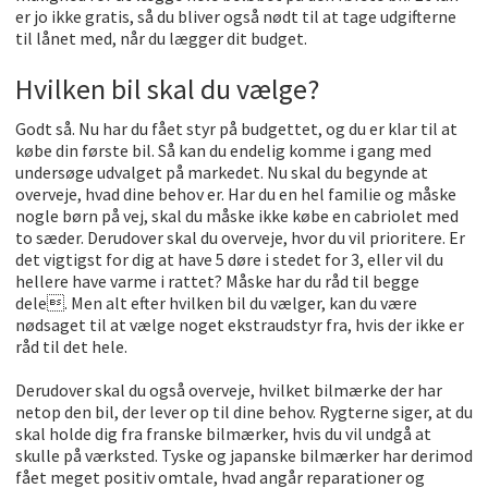
er jo ikke gratis, så du bliver også nødt til at tage udgifterne
til lånet med, når du lægger dit budget.
Hvilken bil skal du vælge?
Godt så. Nu har du fået styr på budgettet, og du er klar til at
købe din første bil. Så kan du endelig komme i gang med
undersøge udvalget på markedet. Nu skal du begynde at
overveje, hvad dine behov er. Har du en hel familie og måske
nogle børn på vej, skal du måske ikke købe en cabriolet med
to sæder. Derudover skal du overveje, hvor du vil prioritere. Er
det vigtigst for dig at have 5 døre i stedet for 3, eller vil du
hellere have varme i rattet? Måske har du råd til begge
dele. Men alt efter hvilken bil du vælger, kan du være
nødsaget til at vælge noget ekstraudstyr fra, hvis der ikke er
råd til det hele.
Derudover skal du også overveje, hvilket bilmærke der har
netop den bil, der lever op til dine behov. Rygterne siger, at du
skal holde dig fra franske bilmærker, hvis du vil undgå at
skulle på værksted. Tyske og japanske bilmærker har derimod
fået meget positiv omtale, hvad angår reparationer og