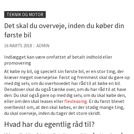
Kølig hvidvin på en varm sommerdag
TEKNIK OG MOTOR
Få baren hjem til dig
Det skal du overveje, inden du køber din
Det er blevet nemmere at spise sund mad ude
første bil
De fem bedste brunchsteder på Sjælland
16 MARTS 2018
ADMIN
Sjove oplevelsesmuligheder i København
Indlægget kan være omfattet af betalt indhold eller
promovering
At købe ny bil, og specielt sin første bil, er en stor ting, der
kræver meget overvejelse. Først og fremmest skal du gøre op
med dig selv, om du overhovedet har råd til at købe en bil.
Derudover skal du også tænke over, om du har råd til at have
den. Du skal også gøre op med dig selv, om du skal købe den,
eller om den skal leases eller
flexleasing
. Er du først blevet
overbevist om, at den skal købes, er der stadig mange ting,
du skal overveje, inden du tager det store skridt.
Hvad har du egentlig råd til?