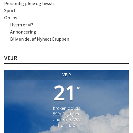
Personlig pleje og livsstil
Sport
Om os
Hvem er vi?
Annoncering
Bliv en del af NyhedsGruppen
VEJR
VEJR
21
°
broken clouds
59% fugtighed
vind: 8m/s VSV
H 21 • L 21