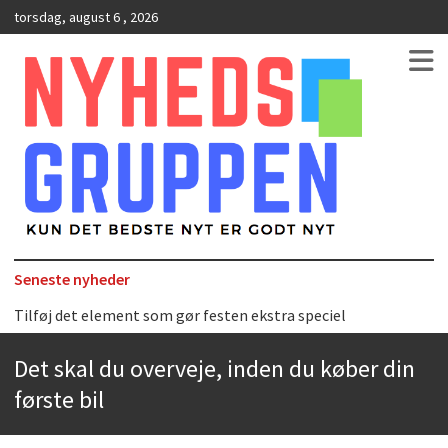
torsdag, august 6 , 2026
Kun det bedste nyt er godt nyt
NyhedsGruppen
Seneste nyheder
Tilføj det element som gør festen ekstra speciel
Det uundværlige køkkenredskab
Bedste Restaurant i Ørestaden
Det skal du overveje, inden du køber din
Hvor finder man selskabslokaler i København?
første bil
Accuro SAP konsulenter