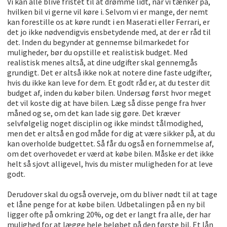
Vi kan alle blive fristet til at drømme lidt, når vi tænker på,
hvilken bil vi gerne vil køre i. Selvom vi er mange, der nemt
kan forestille os at køre rundt i en Maserati eller Ferrari, er
det jo ikke nødvendigvis ensbetydende med, at der er råd til
det. Inden du begynder at gennemse bilmarkedet for
muligheder, bør du opstille et realistisk budget. Med
realistisk menes altså, at dine udgifter skal gennemgås
grundigt. Det er altså ikke nok at notere dine faste udgifter,
hvis du ikke kan leve for dem. Et godt råd er, at du tester dit
budget af, inden du køber bilen. Undersøg først hvor meget
det vil koste dig at have bilen. Læg så disse penge fra hver
måned og se, om det kan lade sig gøre. Det kræver
selvfølgelig noget disciplin og ikke mindst tålmodighed,
men det er altså en god måde for dig at være sikker på, at du
kan overholde budgettet. Så får du også en fornemmelse af,
om det overhovedet er værd at købe bilen. Måske er det ikke
helt så sjovt alligevel, hvis du mister muligheden for at leve
godt.
Derudover skal du også overveje, om du bliver nødt til at tage
et låne penge for at købe bilen. Udbetalingen på en ny bil
ligger ofte på omkring 20%, og det er langt fra alle, der har
mulighed for at lægge hele beløbet på den første bil. Et lån