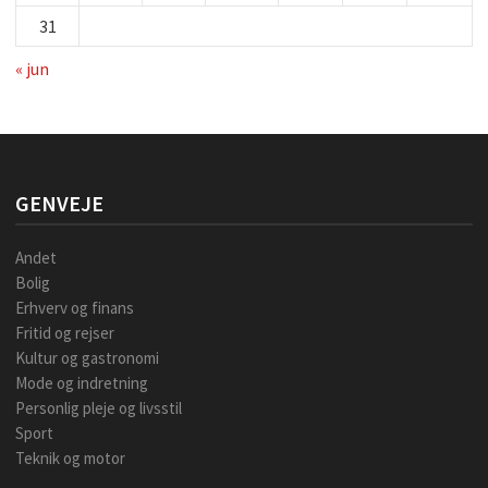
31
« jun
GENVEJE
Andet
Bolig
Erhverv og finans
Fritid og rejser
Kultur og gastronomi
Mode og indretning
Personlig pleje og livsstil
Sport
Teknik og motor