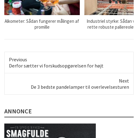
Alkometer: Sådan fungerer målingen af
Industriel styrke: Sådan v
promille
rette robuste pallereoler ti
Previous
Previous
Derfor sætter vi forskudsopgørelsen for højt
post:
Next
Next
De 3 bedste pandelamper til overlevelsesturen
post:
ANNONCE