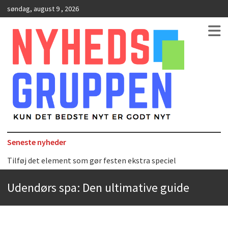
søndag, august 9 , 2026
Kun det bedste nyt er godt nyt
NyhedsGruppen
Seneste nyheder
Tilføj det element som gør festen ekstra speciel
Det uundværlige køkkenredskab
Udendørs spa: Den ultimative guide
Bedste Restaurant i Ørestaden
Hvor finder man selskabslokaler i København?