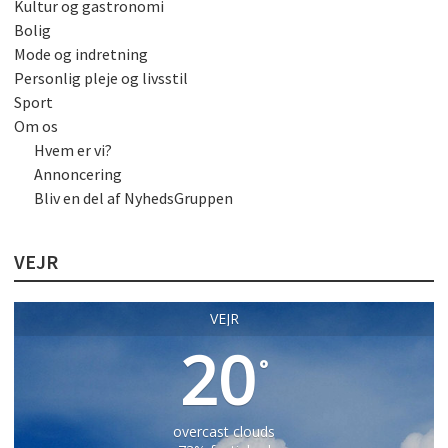
Kultur og gastronomi
Bolig
Mode og indretning
Personlig pleje og livsstil
Sport
Om os
Hvem er vi?
Annoncering
Bliv en del af NyhedsGruppen
VEJR
VEJR
20
°
overcast clouds