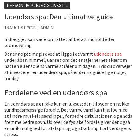
Accuro SAP konsulenter
PERSONLIG PLEJE OG LIVSSTIL
Kølig hvidvin på en varm sommerdag
Udendørs spa: Den ultimative guide
Få baren hjem til dig
18 AUGUST 2023
ADMIN
Det er blevet nemmere at spise sund mad ude
Indlægget kan være omfattet af betalt indhold eller
promovering
De fem bedste brunchsteder på Sjælland
Der er noget magisk ved at ligge i et varmt
udendørs spa
Sjove oplevelsesmuligheder i København
under åben himmel, uanset om det er stjernernes skær om
natten eller solens varme stråler om dagen. Hvis du overvejer
at investere i en udendørs spa, så er denne guide lige noget
for dig!
Fordelene ved en udendørs spa
En udendørs spa er ikke kun en luksus; den tilbyder en række
sundhedsmæssige fordele. Det varme vand kan hjælpe med
at lindre muskelspændinger, forbedre cirkulationen og endda
fremme bedre søvn. Ud over de fysiske fordele giver det også
en unik mulighed for afslapning og afkobling fra hverdagens
stress.