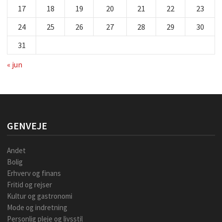
17
18
19
20
21
22
23
24
25
26
27
28
29
30
31
« jun
GENVEJE
Andet
Bolig
Erhverv og finans
Fritid og rejser
Kultur og gastronomi
Mode og indretning
Personlig pleje og livsstil