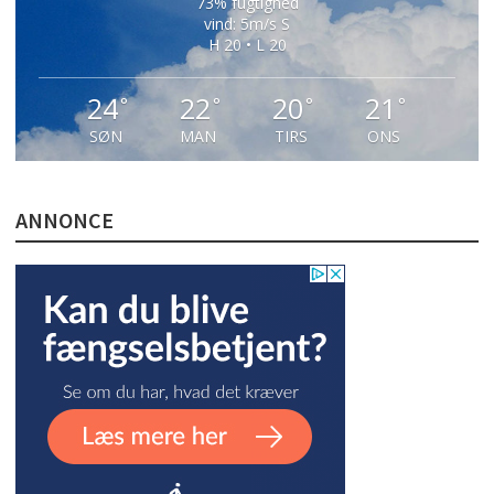
73% fugtighed
vind: 5m/s S
H 20 • L 20
24
22
20
21
°
°
°
°
SØN
MAN
TIRS
ONS
ANNONCE