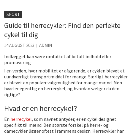
Få baren hjem til dig
Det er blevet nemmere at spise sund mad ude
SPORT
Guide til herrecykler: Find den perfekte
De fem bedste brunchsteder på Sjælland
cykel til dig
Sjove oplevelsesmuligheder i København
14 AUGUST 2023
ADMIN
Tilføj det element som gør festen ekstra speciel
Indlægget kan være omfattet af betalt indhold eller
Det uundværlige køkkenredskab
promovering
I en verden, hvor mobilitet er afgørende, er cyklen blevet et
uundværligt transportmiddel for mange. Særligt herrecykler
er blevet en populær valgmulighed for mange mænd. Men
hvad er egentlig en herrecykel, og hvordan vælger du den
rigtige?
Hvad er en herrecykel?
En
herrecykel
, som navnet antyder, er en cykel designet
specifikt til mænd. Den største forskel på herre- og
damecykler ligger oftest i rammens design. Herrecykler har