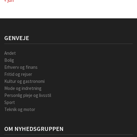
« jun
GENVEJE
Andet
Bolig
Erhverv og finans
Fritid og rejser
Kultur og gastronomi
Mode og indretning
Personlig pleje og livsstil
Sport
Teknik og motor
OM NYHEDSGRUPPEN