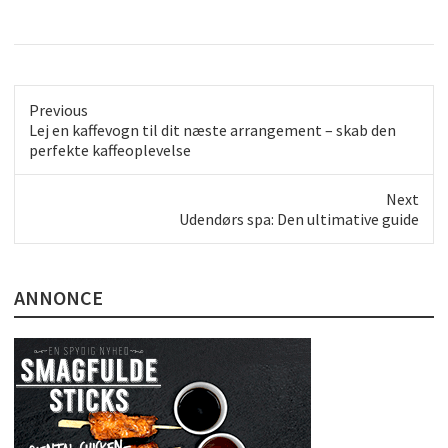
Previous
Previous
Lej en kaffevogn til dit næste arrangement – skab den
post:
perfekte kaffeoplevelse
Next
Next
Udendørs spa: Den ultimative guide
post:
ANNONCE