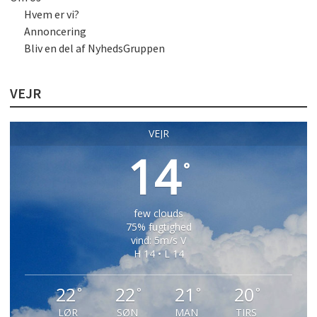
Hvem er vi?
Annoncering
Bliv en del af NyhedsGruppen
VEJR
VEJR
14
°
few clouds
75% fugtighed
vind: 5m/s V
H 14 • L 14
22
22
21
20
°
°
°
°
LØR
SØN
MAN
TIRS