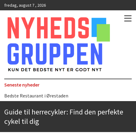
fredag, august 7 , 2026
Kun det bedste nyt er godt nyt
NyhedsGruppen
Seneste nyheder
Bedste Restaurant i Ørestaden
Hvor finder man selskabslokaler i København?
Guide til herrecykler: Find den perfekte
Accuro SAP konsulenter
cykel til dig
Kølig hvidvin på en varm sommerdag