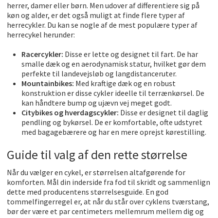
herrer, damer eller børn. Men udover af differentiere sig på
køn og alder, er det også muligt at finde flere typer af
herrecykler. Du kan se nogle af de mest populære typer af
herrecykel herunder:
Racercykler:
Disse er lette og designet til fart. De har
smalle dæk og en aerodynamisk statur, hvilket gør dem
perfekte til landevejsløb og langdistanceruter.
Mountainbikes:
Med kraftige dæk og en robust
konstruktion er disse cykler ideelle til terrænkørsel. De
kan håndtere bump og ujævn vej meget godt.
Citybikes og hverdagscykler:
Disse er designet til daglig
pendling og bykørsel. De er komfortable, ofte udstyret
med bagagebærere og har en mere oprejst kørestilling.
Guide til valg af den rette størrelse
Når du vælger en cykel, er størrelsen altafgørende for
komforten. Mål din inderside fra fod til skridt og sammenlign
dette med producentens størrelsesguide. En god
tommelfingerregel er, at når du står over cyklens tværstang,
bør der være et par centimeters mellemrum mellem dig og