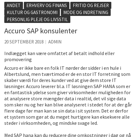
Accuro SAP konsulenter
ANDET
ERHVERV OG FINANS
FRITID OG REJSER
KULTUR OG GASTRONOMI
MODE OG INDRETNING
Kølig hvidvin på en varm sommerdag
PERSONLIG PLEJE OG LIVSSTIL
Få baren hjem til dig
Accuro SAP konsulenter
Det er blevet nemmere at spise sund mad ude
20 SEPTEMBER 2018
ADMIN
De fem bedste brunchsteder på Sjælland
Indlægget kan være omfattet af betalt indhold eller
Sjove oplevelsesmuligheder i København
promovering
Accuro er ikke bare en folk IT nørder der sidder i en hule i
Albertslund, men tværtimod er de en stor IT forretning som
skaber værdi for deres kunder ved at give dem store IT
løsninger. Accuro leverer bl.a. IT løsningen SAP HANA som er
en fantastisk ydelse som giver virksomheder muligheden for
at analysere store mængder data i realtid, det vil sige data
som sker nu og her kan blive analyseret i stedet for at der går
flere dage før man kan se sin data i sit system. Det er derfor
et system som gør at du meget hurtigere kan eksekvere alle
steder i virksomheden, og mindske svage led.
Med SAP hana kan du reducere dine omkostninger i dag og nå