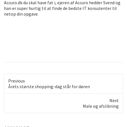
Accuro.dk du skal have fat i, ejeren af Accuro hedder Svend og
han er super hurtig til at finde de bedste IT konsulenter til
netop din opgave.
Previous
Previous
Årets største shopping-dag står for døren
post:
Next
Next
Male og afslibning
post: