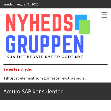
søndag, august 9 , 2026
Kun det bedste nyt er godt nyt
NyhedsGruppen
Seneste nyheder
Tilføj det element som gør festen ekstra speciel
Det uundværlige køkkenredskab
Accuro SAP konsulenter
Bedste Restaurant i Ørestaden
Hvor finder man selskabslokaler i København?