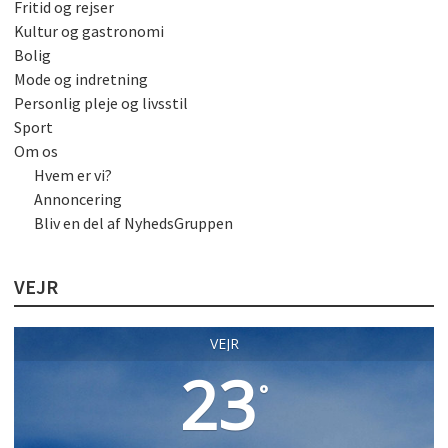
Fritid og rejser
Kultur og gastronomi
Bolig
Mode og indretning
Personlig pleje og livsstil
Sport
Om os
Hvem er vi?
Annoncering
Bliv en del af NyhedsGruppen
VEJR
VEJR
23
°