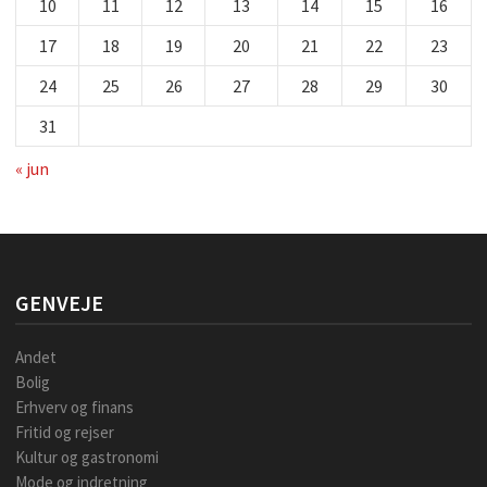
10
11
12
13
14
15
16
17
18
19
20
21
22
23
24
25
26
27
28
29
30
31
« jun
GENVEJE
Andet
Bolig
Erhverv og finans
Fritid og rejser
Kultur og gastronomi
Mode og indretning