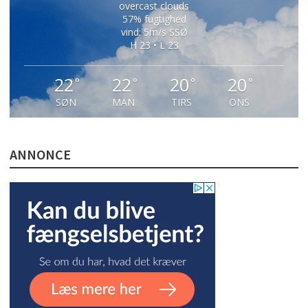
overcast clouds
57% fugtighed
vind: 5m/s SSØ
H 23 • L 23
22
22
20
20
°
°
°
°
SØN
MAN
TIRS
ONS
ANNONCE