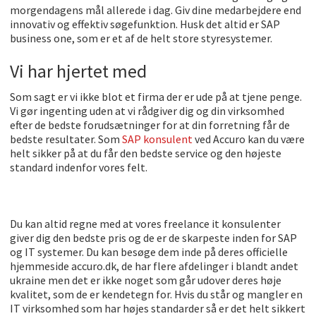
morgendagens mål allerede i dag. Giv dine medarbejdere end
innovativ og effektiv søgefunktion. Husk det altid er SAP
business one, som er et af de helt store styresystemer.
Vi har hjertet med
Som sagt er vi ikke blot et firma der er ude på at tjene penge.
Vi gør ingenting uden at vi rådgiver dig og din virksomhed
efter de bedste forudsætninger for at din forretning får de
bedste resultater. Som
SAP konsulent
ved Accuro kan du være
helt sikker på at du får den bedste service og den højeste
standard indenfor vores felt.
Du kan altid regne med at vores freelance it konsulenter
giver dig den bedste pris og de er de skarpeste inden for SAP
og IT systemer. Du kan besøge dem inde på deres officielle
hjemmeside accuro.dk, de har flere afdelinger i blandt andet
ukraine men det er ikke noget som går udover deres høje
kvalitet, som de er kendetegn for. Hvis du står og mangler en
IT virksomhed som har højes standarder så er det helt sikkert