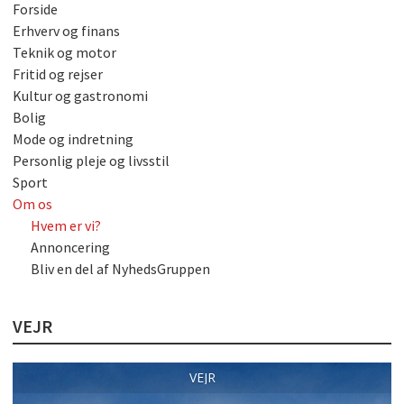
Forside
Erhverv og finans
Teknik og motor
Fritid og rejser
Kultur og gastronomi
Bolig
Mode og indretning
Personlig pleje og livsstil
Sport
Om os
Hvem er vi?
Annoncering
Bliv en del af NyhedsGruppen
VEJR
VEJR