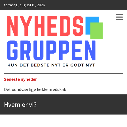
torsdag, august 6 , 2026
Kun det bedste nyt er godt nyt
NyhedsGruppen
Seneste nyheder
Det uundværlige køkkenredskab
Bedste Restaurant i Ørestaden
Hvem er vi?
Hvor finder man selskabslokaler i København?
Accuro SAP konsulenter