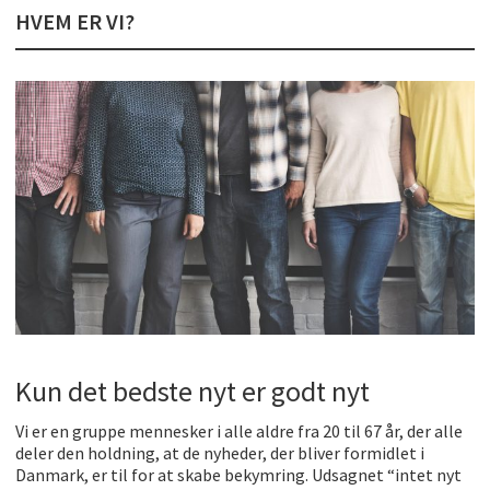
Kølig hvidvin på en varm sommerdag
HVEM ER VI?
Få baren hjem til dig
Det er blevet nemmere at spise sund mad ude
De fem bedste brunchsteder på Sjælland
Sjove oplevelsesmuligheder i København
Tilføj det element som gør festen ekstra speciel
Kun det bedste nyt er godt nyt
Vi er en gruppe mennesker i alle aldre fra 20 til 67 år, der alle
deler den holdning, at de nyheder, der bliver formidlet i
Danmark, er til for at skabe bekymring. Udsagnet “intet nyt