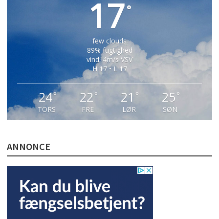
17
°
few clouds
89% fugtighed
vind: 4m/s VSV
H 17 • L 17
24
22
21
25
°
°
°
°
TORS
FRE
LØR
SØN
ANNONCE