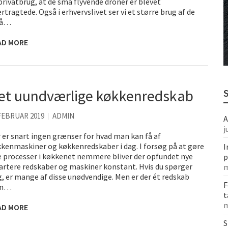
 privatbrug, at de små flyvende droner er blevet
ertragtede. Også i erhvervslivet ser vi et større brug af de
å…
AD MORE
et uundværlige køkkenredskab
FEBRUAR 2019
ADMIN
A
j
 er snart ingen grænser for hvad man kan få af
kenmaskiner og køkkenredskaber i dag. I forsøg på at gøre
I
e processer i køkkenet nemmere bliver der opfundet nye
p
rtere redskaber og maskiner konstant. Hvis du spørger
m
, er mange af disse unødvendige. Men er der ét redskab
F
m…
t
m
AD MORE
S