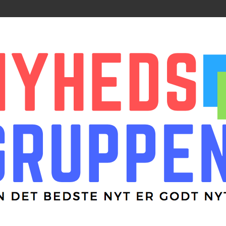
r godt nyt
ppen