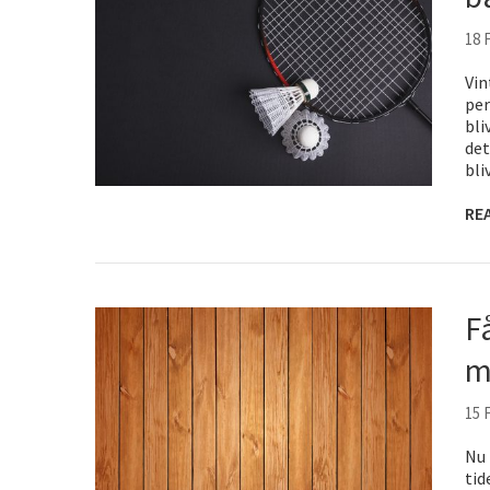
18 
Vin
per
bli
det
bli
RE
F
m
15 
Nu 
tid