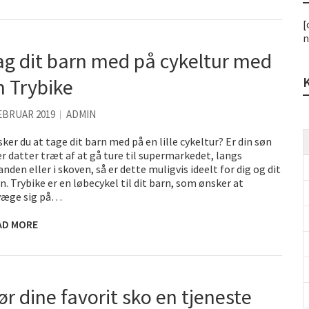
[
n
ag dit barn med på cykeltur med
n Trybike
EBRUAR 2019
ADMIN
ker du at tage dit barn med på en lille cykeltur? Er din søn
er datter træt af at gå ture til supermarkedet, langs
anden eller i skoven, så er dette muligvis ideelt for dig og dit
n. Trybike er en løbecykel til dit barn, som ønsker at
væge sig på…
AD MORE
ør dine favorit sko en tjeneste