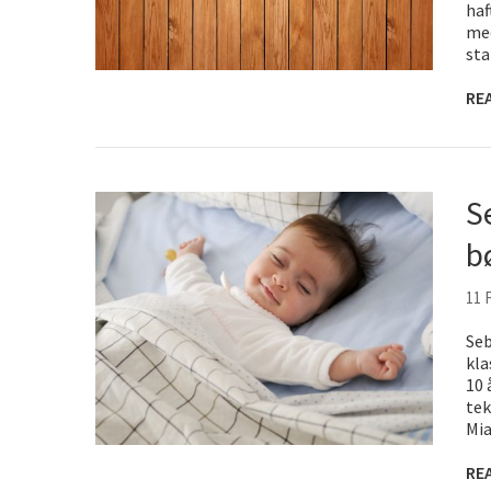
haf
med
sta
RE
S
b
11 
Seb
kla
10 
tek
Mia
RE