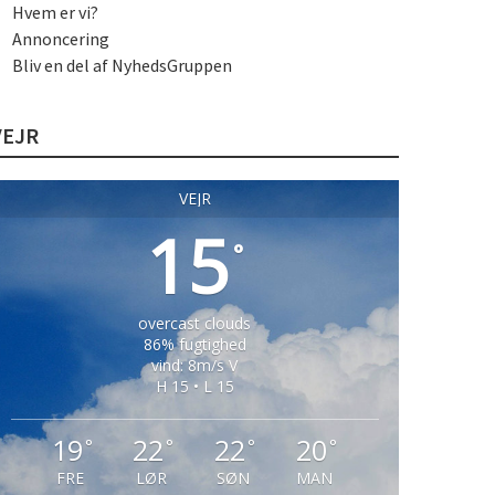
Hvem er vi?
Annoncering
Bliv en del af NyhedsGruppen
VEJR
VEJR
15
°
overcast clouds
86% fugtighed
vind: 8m/s V
H 15 • L 15
19
22
22
20
°
°
°
°
FRE
LØR
SØN
MAN