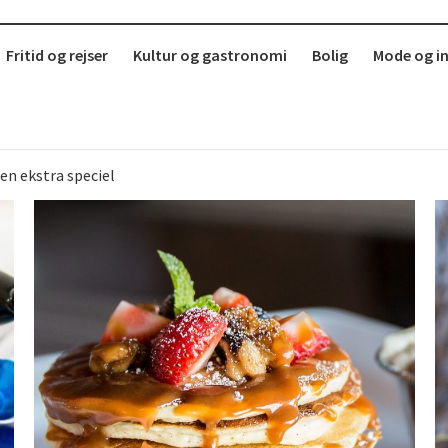
Fritid og rejser
Kultur og gastronomi
Bolig
Mode og i
b
r i København?
erdag
 sund mad ude
 Sjælland