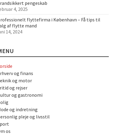
randsikkert pengeskab
ebruar 4, 2025
rofessionelt flyttefirma i København – Få tips til
alg af flytte mand
uni 14, 2024
MENU
orside
rhverv og finans
eknik og motor
ritid og rejser
ultur og gastronomi
olig
ode og indretning
ersonlig pleje og livsstil
port
m os