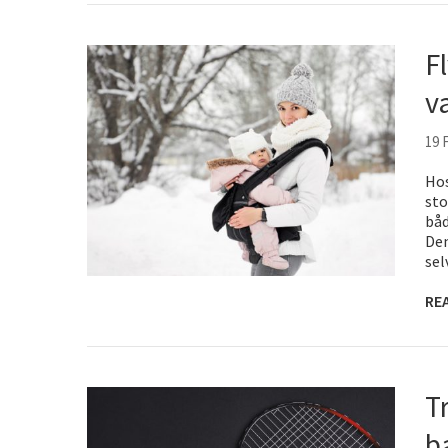
F
v
19 
Hos
sto
båd
Den
sel
RE
T
b