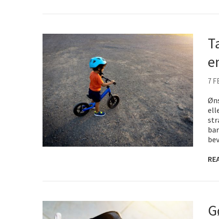
T
e
7 F
Øns
ell
str
bar
be
RE
G