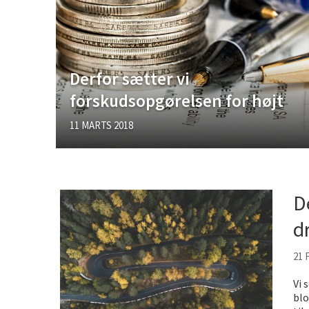
Sjove oplevelsesmuligheder i 
Tilføj det element som gør fest
Derfor sætter vi
forskudsopgørelsen for højt
11 MARTS 2018
D
d
21 
Vi 
blo