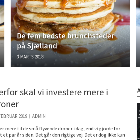
København
en ekstra speciel
De fem bedste brunchsteder
på Sjælland
3 MARTS 2018
erfor skal vi investere mere i
roner
FEBRUAR 2019
ADMIN
ser mere til de små flyvende droner i dag, end vi gjorde for
t et par år siden. Det går den rigtige vej. Det er dog ikke kun