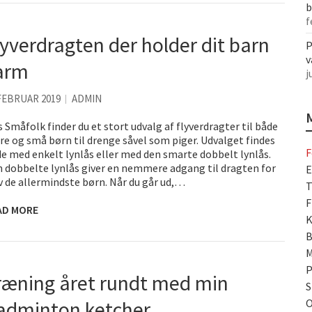
b
f
lyverdragten der holder dit barn
P
v
arm
j
FEBRUAR 2019
ADMIN
 Småfolk finder du et stort udvalg af flyverdragter til både
re og små børn til drenge såvel som piger. Udvalget findes
F
e med enkelt lynlås eller med den smarte dobbelt lynlås.
 dobbelte lynlås giver en nemmere adgang til dragten for
E
v de allermindste børn. Når du går ud,…
T
F
AD MORE
K
B
M
P
ræning året rundt med min
S
adminton ketcher
O