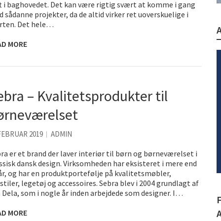
t i baghovedet. Det kan være rigtig svært at komme i gang
 sådanne projekter, da de altid virker ret uoverskuelige i
rten. Det hele…
AD MORE
ebra – Kvalitetsprodukter til
ørneværelset
FEBRUAR 2019
ADMIN
ra er et brand der laver interiør til børn og børneværelset i
ssisk dansk design. Virksomheden har eksisteret i mere end
år, og har en produktportefølje på kvalitetsmøbler,
stiler, legetøj og accessoires. Sebra blev i 2004 grundlagt af
 Dela, som i nogle år inden arbejdede som designer. I…
AD MORE