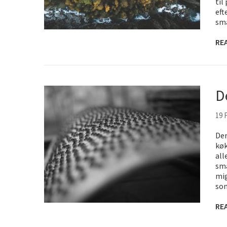
til
eft
sm
RE
D
19 
Der
køk
all
sma
mig
so
RE