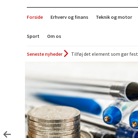
Forside
Erhverv og finans
Teknik og motor
Sport
Om os
Seneste nyheder
Det uundværlige køkkenredska
Bedste Restaurant i Ørestaden
Hvor finder man selskabslokale
Accuro SAP konsulenter
Kølig hvidvin på en varm somm
Få baren hjem til dig
Det er blevet nemmere at spise
De fem bedste brunchsteder på