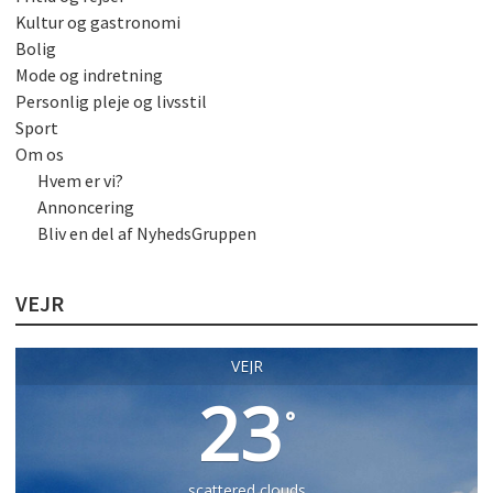
Kultur og gastronomi
Bolig
Mode og indretning
Personlig pleje og livsstil
Sport
Om os
Hvem er vi?
Annoncering
Bliv en del af NyhedsGruppen
VEJR
VEJR
23
°
scattered clouds