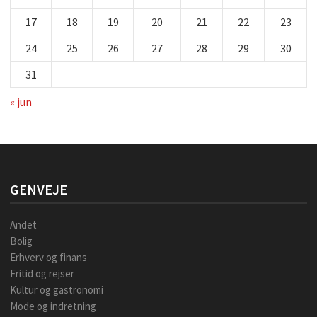
17
18
19
20
21
22
23
24
25
26
27
28
29
30
31
« jun
GENVEJE
Andet
Bolig
Erhverv og finans
Fritid og rejser
Kultur og gastronomi
Mode og indretning