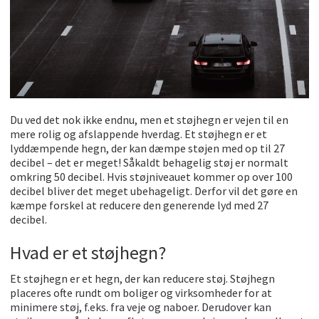
Du ved det nok ikke endnu, men et støjhegn er vejen til en
mere rolig og afslappende hverdag. Et støjhegn er et
lyddæmpende hegn, der kan dæmpe støjen med op til 27
decibel – det er meget! Såkaldt behagelig støj er normalt
omkring 50 decibel. Hvis støjniveauet kommer op over 100
decibel bliver det meget ubehageligt. Derfor vil det gøre en
kæmpe forskel at reducere den generende lyd med 27
decibel.
Hvad er et støjhegn?
Et støjhegn er et hegn, der kan reducere støj. Støjhegn
placeres ofte rundt om boliger og virksomheder for at
minimere støj, f.eks. fra veje og naboer. Derudover kan