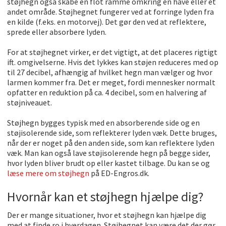
støjhegn også skabe en flot ramme omkring en have eller et
andet område. Støjhegnet fungerer ved at forringe lyden fra
en kilde (f.eks. en motorvej). Det gør den ved at reflektere,
sprede eller absorbere lyden.
For at støjhegnet virker, er det vigtigt, at det placeres rigtigt
ift. omgivelserne. Hvis det lykkes kan støjen reduceres med op
til 27 decibel, afhængig af hvilket hegn man vælger og hvor
larmen kommer fra. Det er meget, fordi mennesker normalt
opfatter en reduktion på ca. 4 decibel, som en halvering af
støjniveauet.
Støjhegn bygges typisk med en absorberende side og en
støjisolerende side, som reflekterer lyden væk. Dette bruges,
når der er noget på den anden side, som kan reflektere lyden
væk. Man kan også lave støjisolerende hegn på begge sider,
hvor lyden bliver brudt op eller kastet tilbage. Du kan se og
læse mere om støjhegn
på ED-Engros.dk.
Hvornår kan et støjhegn hjælpe dig?
Der er mange situationer, hvor et støjhegn kan hjælpe dig
med at finde ro i hverdagen. Støjhegnet kan være det der gør,