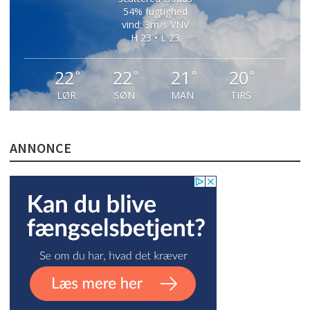
54% fugtighed
vind: 3m/s VNV
H 23 • L 23
22
22
21
20
°
°
°
°
LØR
SØN
MAN
TIRS
ANNONCE