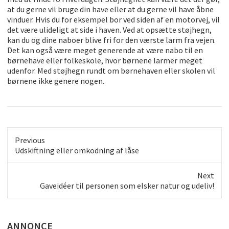
at du gerne vil bruge din have eller at du gerne vil have åbne
vinduer. Hvis du for eksempel bor ved siden af en motorvej, vil
det være ulideligt at side i haven. Ved at opsætte støjhegn,
kan du og dine naboer blive fri for den værste larm fra vejen.
Det kan også være meget generende at være nabo til en
børnehave eller folkeskole, hvor børnene larmer meget
udenfor. Med støjhegn rundt om børnehaven eller skolen vil
børnene ikke genere nogen.
Previous
Previous
Udskiftning eller omkodning af låse
post:
Next
Next
Gaveidéer til personen som elsker natur og udeliv!
post:
ANNONCE