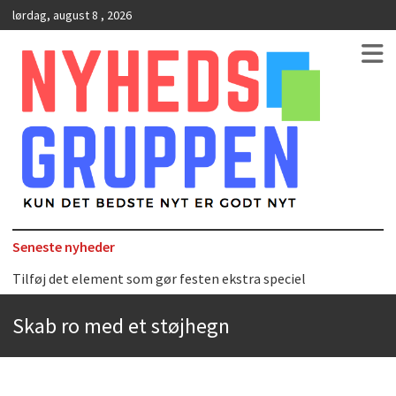
lørdag, august 8 , 2026
Kun det bedste nyt er godt nyt
NyhedsGruppen
Seneste nyheder
Tilføj det element som gør festen ekstra speciel
Det uundværlige køkkenredskab
Skab ro med et støjhegn
Bedste Restaurant i Ørestaden
Hvor finder man selskabslokaler i København?