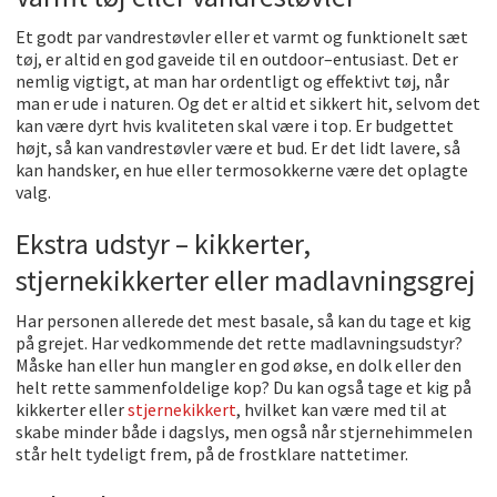
E
t
god
t
par
v
and
rest
ø
v
ler
e
ller
et
var
mt
o
g
funk
tion
elt
s
æ
t
t
ø
j
,
er
alt
id
en
god
gave
ide
til
en
outdoor
–
ent
us
i
ast
.
Det
er
nem
lig
vig
t
ig
t
,
at
man
har
ord
ent
lig
t
o
g
eff
ek
t
iv
t
t
ø
j
,
n
å
r
man
er
u
de
i
nature
n
.
Og
det
er
alt
id
et
s
ikk
ert
hit
,
se
lv
om
det
kan
v
æ
re
d
yr
t
h
vis
k
val
it
et
en
sk
al
v
æ
re
i
top
.
Er
budget
t
et
h
ø
j
t
,
s
å
kan
v
and
rest
ø
v
ler
v
æ
re
et
bud
.
Er
det
lid
t
l
ave
re
,
s
å
kan
hands
ker
,
en
hue
e
ller
ter
mos
ok
ker
ne
v
æ
re
det
o
pl
ag
te
val
g
.
E
k
stra
u
d
st
yr
–
k
ik
ker
ter
,
st
jer
ne
k
ik
ker
ter
e
ller
mad
lav
nings
gre
j
Har
person
en
alle
red
e
det
m
est
bas
ale
,
s
å
kan
du
t
age
et
k
ig
p
å
gre
jet
.
Har
v
ed
k
omm
ende
det
ret
te
mad
lav
nings
ud
st
yr
?
M
å
s
ke
h
an
e
ller
hun
mang
ler
en
god
ø
k
se
,
en
d
olk
e
ller
den
hel
t
ret
te
sam
men
fold
el
ige
k
op
?
Du
kan
o
gs
å
t
age
et
k
ig
p
å
k
ik
ker
ter
e
ller
st
jer
ne
k
ikk
ert
,
h
vil
ket
kan
v
æ
re
med
til
at
sk
abe
mind
er
b
å
de
i
d
ags
lys
,
men
o
gs
å
n
å
r
st
jer
ne
h
imm
el
en
st
å
r
hel
t
ty
del
ig
t
fre
m
,
p
å
de
frost
kl
are
n
att
et
imer
.