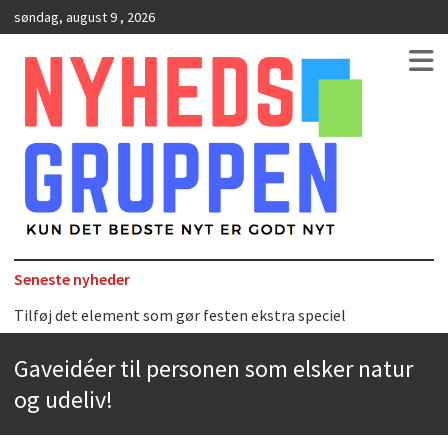
søndag, august 9 , 2026
Kun det bedste nyt er godt nyt
NyhedsGruppen
Seneste nyheder
Tilføj det element som gør festen ekstra speciel
Det uundværlige køkkenredskab
Gaveidéer til personen som elsker natur
Bedste Restaurant i Ørestaden
og udeliv!
Hvor finder man selskabslokaler i København?