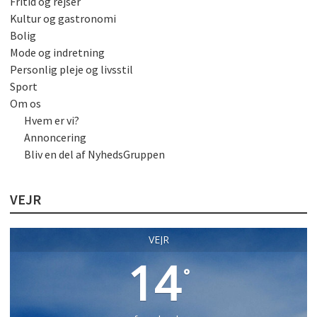
Fritid og rejser
Kultur og gastronomi
Bolig
Mode og indretning
Personlig pleje og livsstil
Sport
Om os
Hvem er vi?
Annoncering
Bliv en del af NyhedsGruppen
VEJR
VEJR
14
°