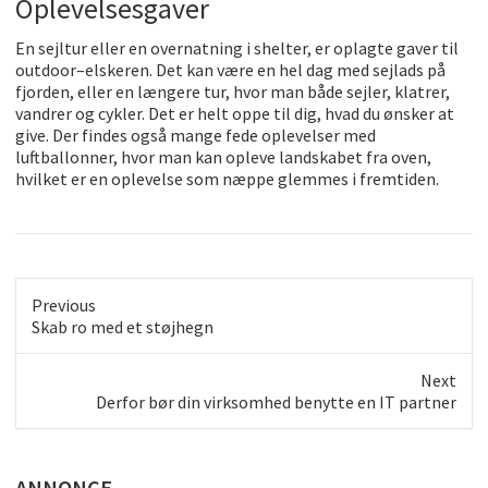
Op
level
ses
ga
ver
En
se
j
lt
ur
e
ller
en
over
nat
ning
i
shelter
,
er
o
pl
ag
te
g
aver
til
outdoor
–
els
ke
ren
.
Det
kan
v
æ
re
en
hel
dag
med
se
jl
ads
p
å
f
j
ord
en
,
e
ller
en
l
æ
n
ge
re
tur
,
h
vor
man
b
å
de
se
j
ler
,
k
l
atre
r
,
v
and
rer
o
g
cy
k
ler
.
Det
er
hel
t
opp
e
til
dig
,
h
v
ad
du
ø
ns
ker
at
give
.
Der
find
es
o
gs
å
man
ge
fed
e
op
level
ser
med
luftballonner, hvor man kan opleve landskabet fra oven,
hvilket er en oplevelse som næppe glemmes i fremtiden.
Previous
Previous
Skab ro med et støjhegn
post:
Next
Next
Derfor bør din virksomhed benytte en IT partner
post:
ANNONCE