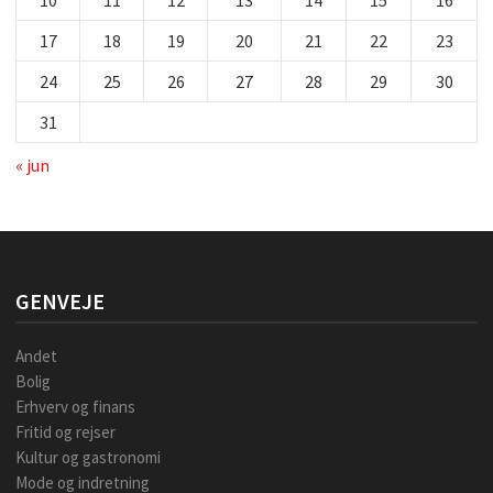
10
11
12
13
14
15
16
17
18
19
20
21
22
23
24
25
26
27
28
29
30
31
« jun
GENVEJE
Andet
Bolig
Erhverv og finans
Fritid og rejser
Kultur og gastronomi
Mode og indretning