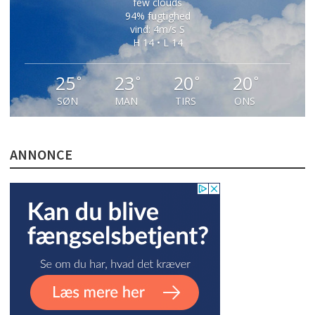
few clouds
94% fugtighed
vind: 4m/s S
H 14 • L 14
25
23
20
20
°
°
°
°
SØN
MAN
TIRS
ONS
ANNONCE