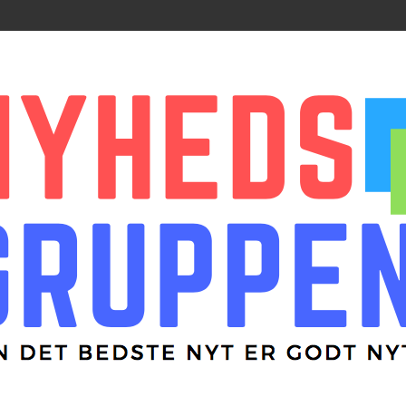
r godt nyt
ppen