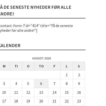
FÅ DE SENESTE NYHEDER FØR ALLE
ANDRE!
contact-form-7 id="414" title="Få de seneste
yheder før alle andre!"]
KALENDER
AUGUST 2026
M
TI
O
TO
F
L
S
1
2
3
4
5
6
7
8
9
10
11
12
13
14
15
16
17
18
19
20
21
22
23