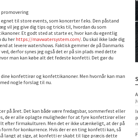
København
r promovering
egnet til store events, som koncerter f.eks. Den påstand
 vil jeg give dig tips og tricks til, hvordan du som
kanoner. Et godt sted at starte er, hvor kan du egentlig
n du her
https://mavwatersystem.com/
. Du skal ikke lade dig
end at levere watershows. Faktisk gemmer de på Danmarks
ved, derfor synes jeg også det er på sin plads med dette
 hvor man kan købe alt det fedeste konfetti. Det gør du
øbe dine konfettirør og konfettikanoner. Men hvornår kan man
med nogle forslag til nu.
A
j
er på året. Det kan både være fredagsbar, sommerfest eller
I
es, de er alle oplagte muligheder for at fyre konfettirør eller
p
t efter firmakulturen. Men det er ikke utænkeligt, at der på
m
n form for konkurrence. Hvis der er en ting konfetti kan, så
F
så langt at sige, at konfetti er skabt til lige præcis dette