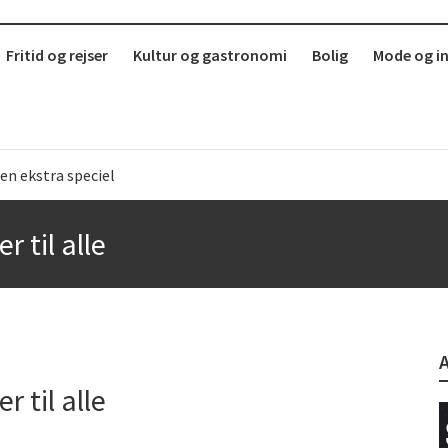
Fritid og rejser
Kultur og gastronomi
Bolig
Mode og i
en ekstra speciel
b
 til alle
r i København?
erdag
 til alle
 sund mad ude
 Sjælland