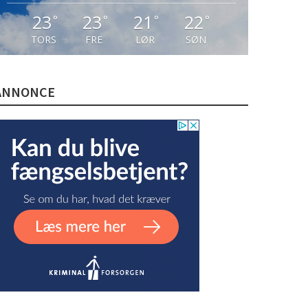
23
23
21
22
°
°
°
°
TORS
FRE
LØR
SØN
ANNONCE