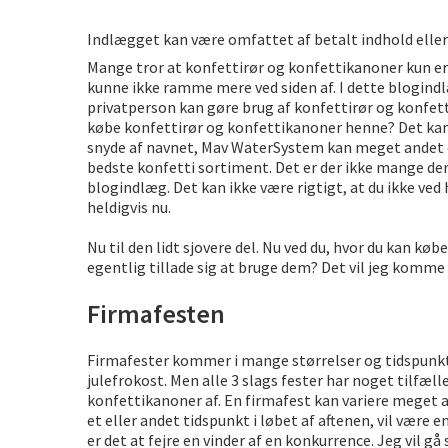
Sjove oplevelsesmuligheder i 
Indlægget kan være omfattet af betalt indhold elle
Mange tror at konfettirør og konfettikanoner kun er 
kunne ikke ramme mere ved siden af. I dette blogindlæg
privatperson kan gøre brug af konfettirør og konfetti
købe konfettirør og konfettikanoner henne? Det ka
snyde af navnet, Mav WaterSystem kan meget andet 
bedste konfetti sortiment. Det er der ikke mange der 
blogindlæg. Det kan ikke være rigtigt, at du ikke ved
heldigvis nu.
Nu til den lidt sjovere del. Nu ved du, hvor du kan k
egentlig tillade sig at bruge dem? Det vil jeg komme 
Firmafesten
Firmafester kommer i mange størrelser og tidspunkt
julefrokost. Men alle 3 slags fester har noget tilfæll
konfettikanoner af. En firmafest kan variere meget al
et eller andet tidspunkt i løbet af aftenen, vil være e
er det at fejre en vinder af en konkurrence. Jeg vil gå 