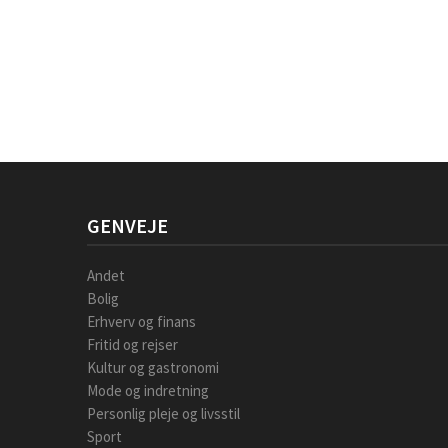
GENVEJE
Andet
Bolig
Erhverv og finans
Fritid og rejser
Kultur og gastronomi
Mode og indretning
Personlig pleje og livsstil
Sport