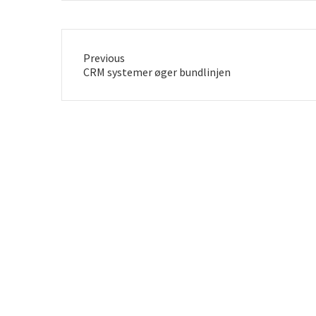
Previous
Previous
CRM systemer øger bundlinjen
post: