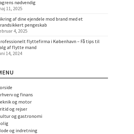
agrens nødvendig
aj 11, 2025
ikring af dine ejendele mod brand med et
randsikkert pengeskab
ebruar 4, 2025
rofessionelt flyttefirma i København – Få tips til
alg af flytte mand
uni 14, 2024
MENU
orside
rhverv og finans
eknik og motor
ritid og rejser
ultur og gastronomi
olig
ode og indretning