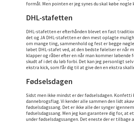
formål. Men pointen er jeg synes du skal købe nogle k
DHL-stafetten
DHL-stafetten er efterhånden blevet en fast traditi
det og JA DHL-stafetten er den mest oplagte mulighed
om mange ting, sammenhold og fest er begge nøgleor
løbet DHL-stafet ved, at den bedste følelser er når ma
klapper og råber efter en når man kommer løbende forb
skudt af i det du løb forbi. Det kan jeg personligt selv
ekstra kick, som får dig til at give den en ekstra skal
Fødselsdagen
Sidst men ikke mindst er der fødselsdagen. Konfetti
dannebrogsflag. Vi kender alle sammen den lidt ak
fødselsdagssang. Det er ikke alle der synger igennem,
fødselsdagssang. Men jeg kan garantere dig for, at 
under fødselsdagssangen. Det eneste der er tilbage at s