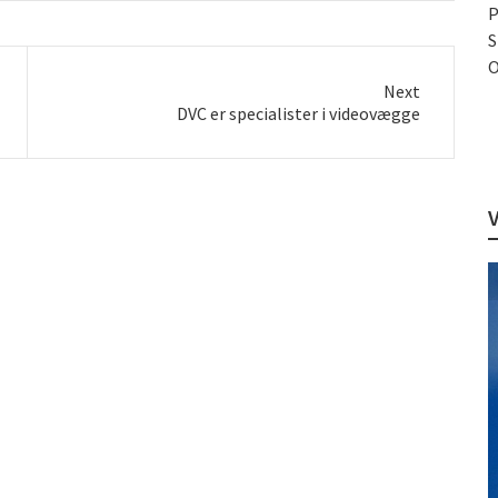
P
S
O
Next
Next
DVC er specialister i videovægge
post: