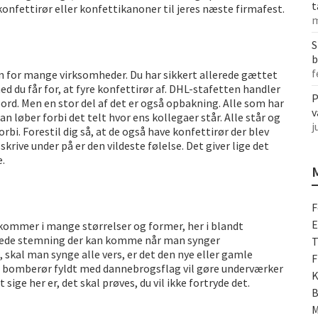
t
onfettirør eller konfettikanoner til jeres næste firmafest.
m
S
b
f
on for mange virksomheder. Du har sikkert allerede gættet
 du får for, at fyre konfettirør af. DHL-stafetten handler
P
d. Men en stor del af det er også opbakning. Alle som har
v
n løber forbi det telt hvor ens kollegaer står. Alle står og
j
i. Forestil dig så, at de også have konfettirør der blev
 skrive under på er den vildeste følelse. Det giver lige det
le.
F
E
 kommer i mange størrelser og former, her i blandt
avede stemning der kan komme når man synger
T
 skal man synge alle vers, er det den nye eller gamle
F
et bomberør fyldt med dannebrogsflag vil gøre underværker
K
ige her er, det skal prøves, du vil ikke fortryde det.
B
M