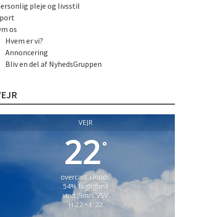
ersonlig pleje og livsstil
port
m os
Hvem er vi?
Annoncering
Bliv en del af NyhedsGruppen
VEJR
VEJR
22
°
overcast clouds
54% fugtighed
vind: 9m/s VSV
H 22 • L 22