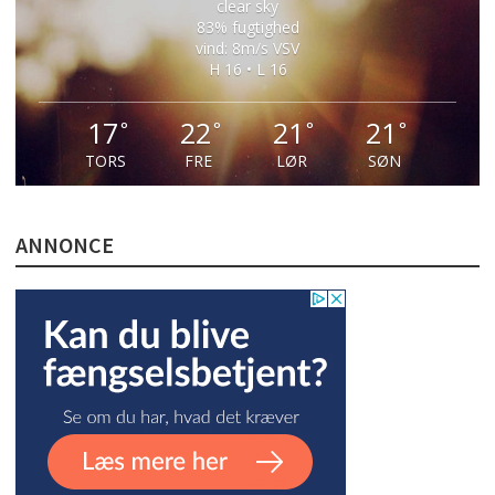
clear sky
83% fugtighed
vind: 8m/s VSV
H 16 • L 16
17
22
21
21
°
°
°
°
TORS
FRE
LØR
SØN
ANNONCE