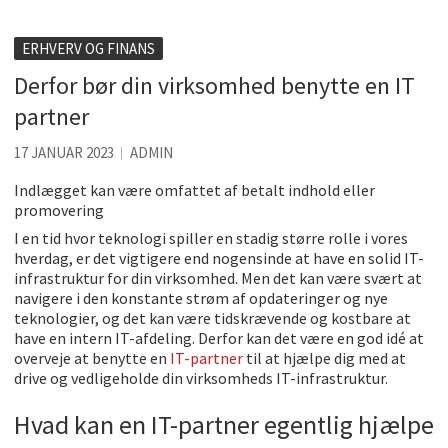
Accuro SAP konsulenter
Kølig hvidvin på en varm sommerdag
ERHVERV OG FINANS
Derfor bør din virksomhed benytte en IT
Få baren hjem til dig
partner
Det er blevet nemmere at spise sund mad ude
17 JANUAR 2023
ADMIN
De fem bedste brunchsteder på Sjælland
Indlægget kan være omfattet af betalt indhold eller
Sjove oplevelsesmuligheder i København
promovering
I en tid hvor teknologi spiller en stadig større rolle i vores
hverdag, er det vigtigere end nogensinde at have en solid IT-
infrastruktur for din virksomhed. Men det kan være svært at
navigere i den konstante strøm af opdateringer og nye
teknologier, og det kan være tidskrævende og kostbare at
have en intern IT-afdeling. Derfor kan det være en god idé at
overveje at benytte en
IT-partner
til at hjælpe dig med at
drive og vedligeholde din virksomheds IT-infrastruktur.
Hvad kan en IT-partner egentlig hjælpe