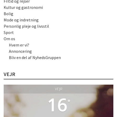
Fritid og rejser
Kultur og gastronomi
Bolig
Mode og indretning
Personlig pleje og livsstil
Sport
Om os
Hvem er vi?
Annoncering
Bliv en del af NyhedsGruppen
VEJR
VEJR
16
°