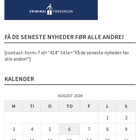
FÅ DE SENESTE NYHEDER FØR ALLE ANDRE!
[contact-form-7 id="414" title="Få de seneste nyheder før
alle andre!"]
KALENDER
AUGUST 2026
M
TI
O
TO
F
L
S
1
2
3
4
5
6
7
8
9