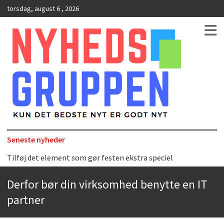
torsdag, august 6 , 2026
Kun det bedste nyt er godt nyt
NyhedsGruppen
Seneste nyheder
Tilføj det element som gør festen ekstra speciel
Det uundværlige køkkenredskab
Derfor bør din virksomhed benytte en IT
Bedste Restaurant i Ørestaden
partner
Hvor finder man selskabslokaler i København?