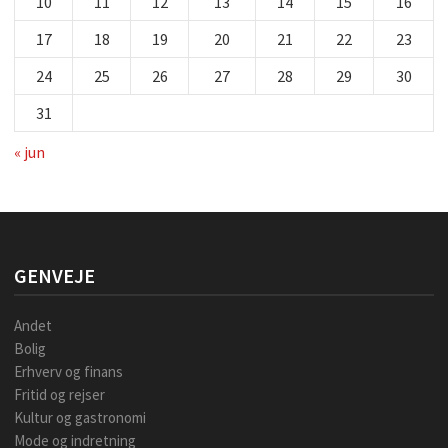
10
11
12
13
14
15
16
17
18
19
20
21
22
23
24
25
26
27
28
29
30
31
« jun
GENVEJE
Andet
Bolig
Erhverv og finans
Fritid og rejser
Kultur og gastronomi
Mode og indretning