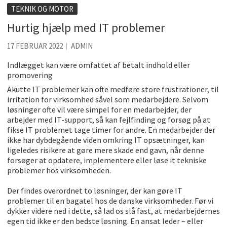
Accuro SAP konsulenter
TEKNIK OG MOTOR
Kølig hvidvin på en varm sommerdag
Hurtig hjælp med IT problemer
Få baren hjem til dig
17 FEBRUAR 2022
ADMIN
Det er blevet nemmere at spise sund mad ude
Indlægget kan være omfattet af betalt indhold eller
promovering
De fem bedste brunchsteder på Sjælland
Akutte IT problemer kan ofte medføre store frustrationer, til
Sjove oplevelsesmuligheder i København
irritation for virksomhed såvel som medarbejdere. Selvom
løsninger ofte vil være simpel for en medarbejder, der
arbejder med IT-support, så kan fejlfinding og forsøg på at
fikse IT problemet tage timer for andre. En medarbejder der
ikke har dybdegående viden omkring IT opsætninger, kan
ligeledes risikere at gøre mere skade end gavn, når denne
forsøger at opdatere, implementere eller løse it tekniske
problemer hos virksomheden.
Der findes overordnet to løsninger, der kan gøre IT
problemer til en bagatel hos de danske virksomheder. Før vi
dykker videre ned i dette, så lad os slå fast, at medarbejdernes
egen tid ikke er den bedste løsning. En ansat leder – eller