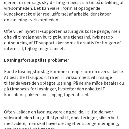
ejeren for den sags skyld – bruger bedst sin tid på udvikling af
virksomheden. Det kan være i form af opsøgende
kundekontakt eller reel udførsel af arbejde, der skaber
omsætning i virksomheden.
Ofte vil en hyret IT-supporter naturligvis koste penge, men
ofte vil timelønnen hurtigt kunne tjenes ind, hvis netop
outsourcing af IT support sker som alternativ for brugen af
intern tid, fejl og meget andet.
Løsningsforslag til IT problemer
Første løsningsforslag kommer næppe som en overraskelse.
At bestille IT-support fra en IT virksomhed, vil i mange
tilfælde være den oplagte løsning. På denne måde betaler du
på timebasis for løsninger, hvorefter den enkelte IT
konsulent pakker sine ting og tager afsted.
Ofte vil sådan en løsning være en god idé, i tilfælde hvor
virksomheden har godt styr på IT, opdateringer, sikkerhed
med videre, men skal have foretaget én stor gennemgang,