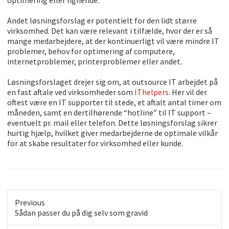
optimering eller lignende.
Andet løsningsforslag er potentielt for den lidt større
virksomhed. Det kan være relevant i tilfælde, hvor der er så
mange medarbejdere, at der kontinuerligt vil være mindre IT
problemer, behov for optimering af computere,
internetproblemer, printerproblemer eller andet.
Løsningsforslaget drejer sig om, at outsource IT arbejdet på
en fast aftale ved virksomheder som
IThelpers
. Her vil der
oftest være en IT supporter til stede, et aftalt antal timer om
måneden, samt en dertilhørende “hotline” til IT support –
eventuelt pr. mail eller telefon. Dette løsningsforslag sikrer
hurtig hjælp, hvilket giver medarbejderne de optimale vilkår
for at skabe resultater for virksomhed eller kunde.
Previous
Previous
Sådan passer du på dig selv som gravid
post: