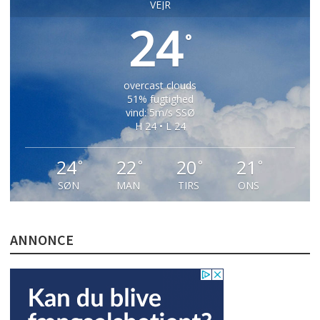
VEJR
24
°
overcast clouds
51% fugtighed
vind: 5m/s SSØ
H 24 • L 24
24
22
20
21
°
°
°
°
SØN
MAN
TIRS
ONS
ANNONCE