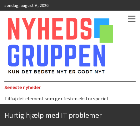
søndag, august 9 , 2026
Kun det bedste nyt er godt nyt
NyhedsGruppen
Seneste nyheder
Tilføj det element som gør festen ekstra speciel
Det uundværlige køkkenredskab
Hurtig hjælp med IT problemer
Bedste Restaurant i Ørestaden
Hvor finder man selskabslokaler i København?