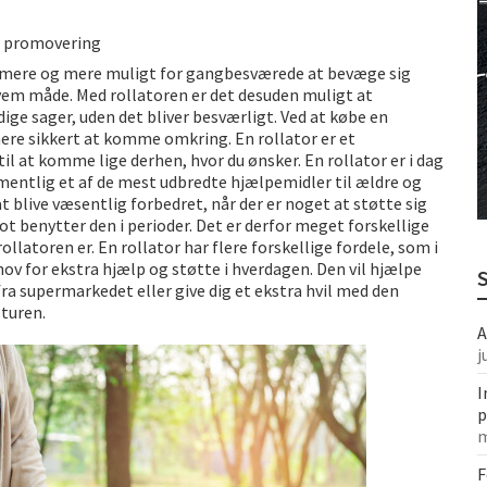
 Sjælland
r promovering
København
mmere og mere muligt for gangbesværede at bevæge sig
em måde. Med rollatoren er det desuden muligt at
ge sager, uden det bliver besværligt. Ved at købe en
t mere sikkert at komme omkring. En rollator er et
til at komme lige derhen, hvor du ønsker. En rollator er i dag
mentlig et af de mest udbredte hjælpemidler til ældre og
 blive væsentlig forbedret, når der er noget at støtte sig
lot benytter den i perioder. Det er derfor meget forskellige
ollatoren er. En rollator har flere forskellige fordele, som i
ehov for ekstra hjælp og støtte i hverdagen. Den vil hjælpe
ra supermarkedet eller give dig et ekstra hvil med den
 turen.
A
j
I
p
m
F