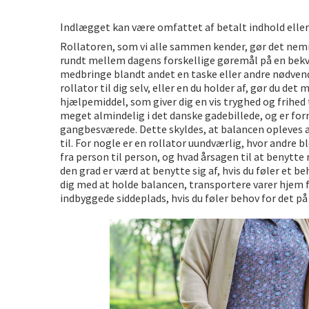
De fem bedste brunchsteder på
Indlægget kan være omfattet af betalt indhold elle
Sjove oplevelsesmuligheder i 
Rollatoren, som vi alle sammen kender, gør det ne
rundt mellem dagens forskellige gøremål på en bekv
medbringe blandt andet en taske eller andre nødvendi
rollator til dig selv, eller en du holder af, gør du de
hjælpemiddel, som giver dig en vis tryghed og frihed 
meget almindelig i det danske gadebillede, og er for
gangbesværede. Dette skyldes, at balancen opleves at
til. For nogle er en rollator uundværlig, hvor andre b
fra person til person, og hvad årsagen til at benytte r
den grad er værd at benytte sig af, hvis du føler et b
dig med at holde balancen, transportere varer hjem f
indbyggede siddeplads, hvis du føler behov for det på