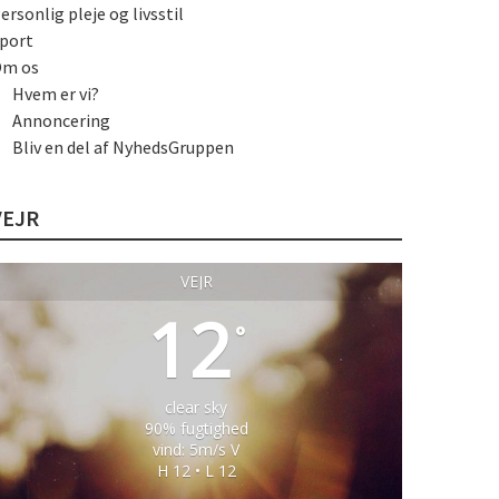
ersonlig pleje og livsstil
port
m os
Hvem er vi?
Annoncering
Bliv en del af NyhedsGruppen
VEJR
VEJR
12
°
clear sky
90% fugtighed
vind: 5m/s V
H 12 • L 12