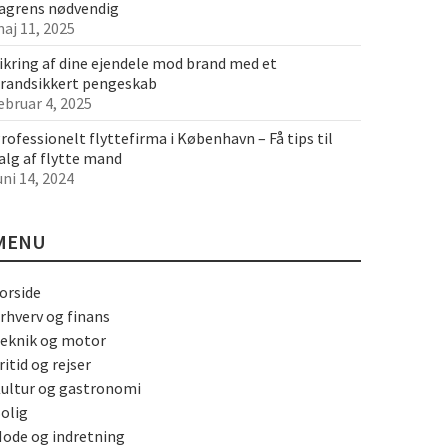
agrens nødvendig
aj 11, 2025
ikring af dine ejendele mod brand med et
randsikkert pengeskab
ebruar 4, 2025
rofessionelt flyttefirma i København – Få tips til
alg af flytte mand
uni 14, 2024
MENU
orside
rhverv og finans
eknik og motor
ritid og rejser
ultur og gastronomi
olig
ode og indretning