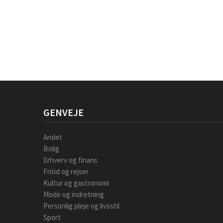
GENVEJE
Andet
Bolig
Erhverv og finans
Fritid og rejser
Kultur og gastronomi
Mode og indretning
Personlig pleje og livsstil
Sport