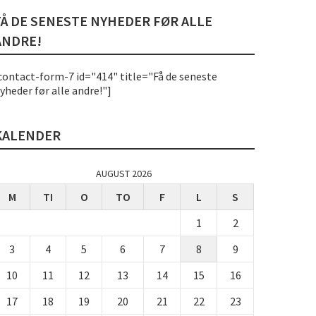
FÅ DE SENESTE NYHEDER FØR ALLE
ANDRE!
contact-form-7 id="414" title="Få de seneste
yheder før alle andre!"]
KALENDER
AUGUST 2026
M
TI
O
TO
F
L
S
1
2
3
4
5
6
7
8
9
10
11
12
13
14
15
16
17
18
19
20
21
22
23