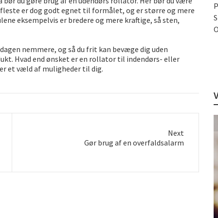
bør du gøre brug af en udendørs rollator. Her bør du være
P
leste er dog godt egnet til formålet, og er større og mere
S
julene eksempelvis er bredere og mere kraftige, så sten,
O
erdagen nemmere, og så du frit kan bevæge dig uden
kt. Hvad end ønsket er en rollator til indendørs- eller
r et væld af muligheder til dig.
Next
Next
Gør brug af en overfaldsalarm
post: