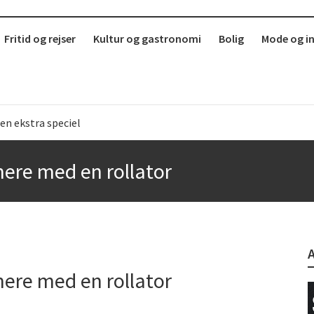
Fritid og rejser
Kultur og gastronomi
Bolig
Mode og i
en ekstra speciel
b
ere med en rollator
r i København?
erdag
ere med en rollator
 sund mad ude