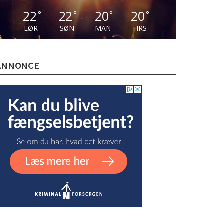
22
22
20
20
°
°
°
°
LØR
SØN
MAN
TIRS
ANNONCE