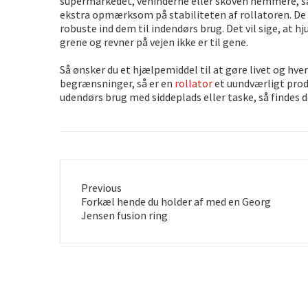
supermarkedet, veninderne eller skoven nemmere, så 
ekstra opmærksom på stabiliteten af rollatoren. De f
robuste ind dem til indendørs brug. Det vil sige, at h
grene og revner på vejen ikke er til gene.
Så ønsker du et hjælpemiddel til at gøre livet og hv
begrænsninger, så er en
rollator
et uundværligt produ
udendørs brug med siddeplads eller taske, så findes de
Previous
Previous
Forkæl hende du holder af med en Georg
post:
Jensen fusion ring