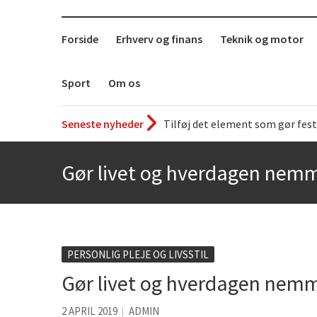
Forside
Erhverv og finans
Teknik og motor
Sport
Om os
Seneste nyheder
Tilføj det element som gør fest
Det uundværlige køkkenredska
Gør livet og hverdagen nemm
Bedste Restaurant i Ørestaden
Hvor finder man selskabslokale
Accuro SAP konsulenter
Kølig hvidvin på en varm somm
PERSONLIG PLEJE OG LIVSSTIL
Gør livet og hverdagen nemm
Få baren hjem til dig
Det er blevet nemmere at spise
2 APRIL 2019
ADMIN