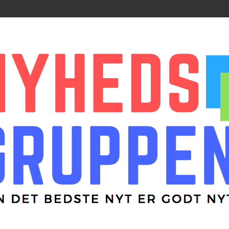
r godt nyt
ppen