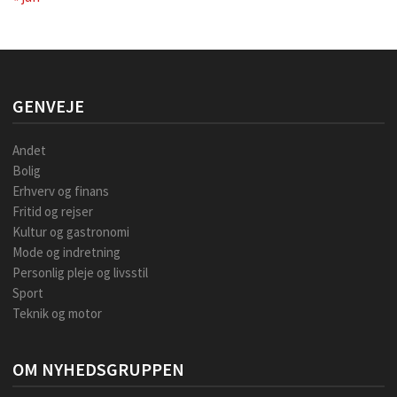
GENVEJE
Andet
Bolig
Erhverv og finans
Fritid og rejser
Kultur og gastronomi
Mode og indretning
Personlig pleje og livsstil
Sport
Teknik og motor
OM NYHEDSGRUPPEN