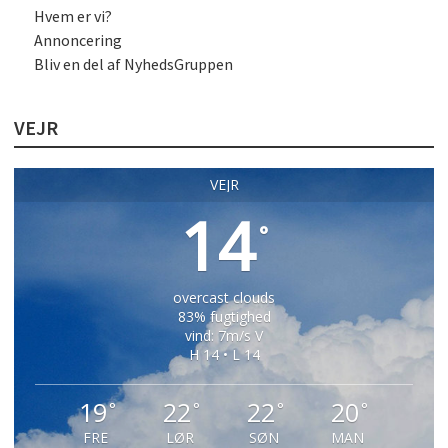
Hvem er vi?
Annoncering
Bliv en del af NyhedsGruppen
VEJR
VEJR
14
°
overcast clouds
83% fugtighed
vind: 7m/s V
H 14 • L 14
19
22
22
20
°
°
°
°
FRE
LØR
SØN
MAN