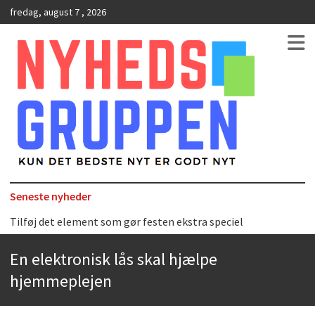
fredag, august 7 , 2026
Kun det bedste nyt er godt nyt
NyhedsGruppen
Seneste nyheder
Tilføj det element som gør festen ekstra speciel
Det uundværlige køkkenredskab
En elektronisk lås skal hjælpe
Bedste Restaurant i Ørestaden
hjemmeplejen
Hvor finder man selskabslokaler i København?