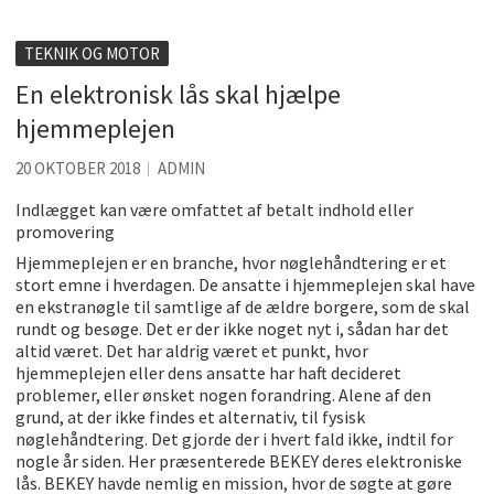
Accuro SAP konsulenter
Kølig hvidvin på en varm sommerdag
TEKNIK OG MOTOR
En elektronisk lås skal hjælpe
Få baren hjem til dig
hjemmeplejen
Det er blevet nemmere at spise sund mad ude
20 OKTOBER 2018
ADMIN
De fem bedste brunchsteder på Sjælland
Indlægget kan være omfattet af betalt indhold eller
Sjove oplevelsesmuligheder i København
promovering
Hjemmeplejen er en branche, hvor nøglehåndtering er et
stort emne i hverdagen. De ansatte i hjemmeplejen skal have
en ekstranøgle til samtlige af de ældre borgere, som de skal
rundt og besøge. Det er der ikke noget nyt i, sådan har det
altid været. Det har aldrig været et punkt, hvor
hjemmeplejen eller dens ansatte har haft decideret
problemer, eller ønsket nogen forandring. Alene af den
grund, at der ikke findes et alternativ, til fysisk
nøglehåndtering. Det gjorde der i hvert fald ikke, indtil for
nogle år siden. Her præsenterede BEKEY deres elektroniske
lås. BEKEY havde nemlig en mission, hvor de søgte at gøre