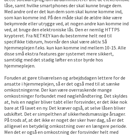
låse, samt hvilke smartphones der skal kunne bruge dem.
Med andre ord er det kun dem som skal kunne komme ind,
som kan komme ind. På den måde skal de ældre ikke være
bekymrede eller utrygge ved, at nogen andre kan komme ind
ved, at bruge den elektroniske lås. Den er nemlig HTTPS
krypteret. Fra NETKEY kan du bestemme helt ned til
specifikke tidsrum, hvornår den skal være aktiv. Så
hjemmeplejen f.eks. kun kan komme ind mellem 10-15. Alle
disse små ekstra features gør systemet mere sikkert,
samtidig med det stadig løfter en stor byrde hos
hjemmeplejen.
Foruden at gøre tilværelsen og arbejdsdagen lettere for de
ansatte i hjemmeplejen, så er det også med til at sænke
omkostningerne. Der kan være overraskende mange
omkostninger forbundet med nøglehåndtering. Det skyldes
at, hvis en nøgler bliver tabt eller forsvinder, er det ikke nok
bare at få lavet en ny. Det kræver også, at selve låsen bliver
udskiftet. Det er simpelthen af sikkerhedsmæssige årsager.
På trods af, at det ikke er noget der sker hver dag, så er det
alligevel en betydelig omkostning over en længere periode.
Men det er også en omkostning der forsvinder helt med