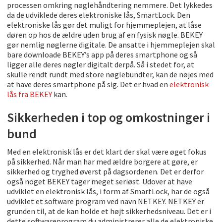
processen omkring nøglehåndtering nemmere. Det lykkedes
da de udviklede deres elektroniske lås, SmartLock. Den
elektroniske lås gør det muligt for hjemmeplejen, at låse
døren op hos de ældre uden brug af en fysisk nøgle. BEKEY
gør nemlig nøglerne digitale. De ansatte i hjemmeplejen skal
bare downloade BEKEY’s app på deres smartphone og så
ligger alle deres nøgler digitalt derpå. Så i stedet for, at
skulle rendt rundt med store nøglebundter, kan de nøjes med
at have deres smartphone på sig. Det er hvad en
elektronisk
lås fra BEKEY
kan.
Sikkerheden i top og omkostninger i
bund
Med en elektronisk lås er det klart der skal være øget fokus
på sikkerhed. Når man har med ældre borgere at gøre, er
sikkerhed og tryghed øverst på dagsordenen. Det er derfor
også noget BEKEY tager meget seriøst. Udover at have
udviklet en elektronisk lås, i form af SmartLock, har de også
udviklet et software program ved navn NETKEY. NETKEY er
grunden til, at de kan holde et højt sikkerhedsniveau. Det er i
dette softwareprogram du administrerer alle de elektroniske