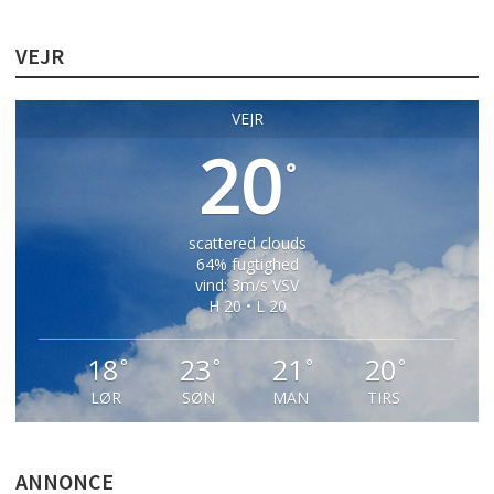
VEJR
VEJR
20
°
scattered clouds
64% fugtighed
vind: 3m/s VSV
H 20 • L 20
18
23
21
20
°
°
°
°
LØR
SØN
MAN
TIRS
ANNONCE