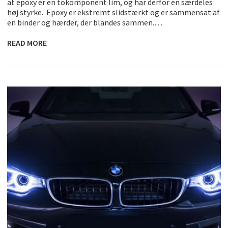
at epoxy er en tokomponent lim, og har derfor en særdeles
høj styrke. Epoxy er ekstremt slidstærkt og er sammensat af
en binder og hærder, der blandes sammen.…
READ MORE