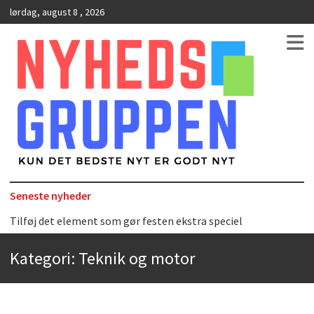
lørdag, august 8 , 2026
Kun det bedste nyt er godt nyt
NyhedsGruppen
Seneste nyheder
Tilføj det element som gør festen ekstra speciel
Det uundværlige køkkenredskab
Kategori:
Teknik og motor
Bedste Restaurant i Ørestaden
Hvor finder man selskabslokaler i København?