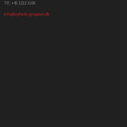
Tlf.: +45 3232 3100
info@nyheds-gruppen.dk