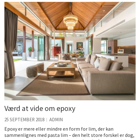
Accuro SAP konsulenter
Kølig hvidvin på en varm sommerdag
Få baren hjem til dig
Det er blevet nemmere at spise sund mad ude
De fem bedste brunchsteder på Sjælland
Sjove oplevelsesmuligheder i København
Værd at vide om epoxy
25 SEPTEMBER 2018
ADMIN
Epoxy er mere eller mindre en form for lim, der kan
sammenlignes med pasta lim – den helt store forskel er dog,