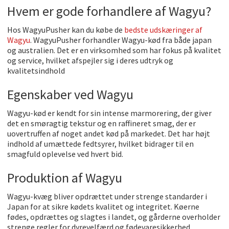
Hvem er gode forhandlere af Wagyu?
Hos WagyuPusher kan du købe de
bedste udskæringer af
Wagyu
. WagyuPusher forhandler Wagyu-kød fra både japan
og australien. Det er en virksomhed som har fokus på kvalitet
og service, hvilket afspejler sig i deres udtryk og
kvalitetsindhold
Egenskaber ved Wagyu
Wagyu-kød er kendt for sin intense marmorering, der giver
det en smøragtig tekstur og en raffineret smag, der er
uovertruffen af noget andet kød på markedet. Det har højt
indhold af umættede fedtsyrer, hvilket bidrager til en
smagfuld oplevelse ved hvert bid.
Produktion af Wagyu
Wagyu-kvæg bliver opdrættet under strenge standarder i
Japan for at sikre kødets kvalitet og integritet. Køerne
fødes, opdrættes og slagtes i landet, og gårderne overholder
strenge regler for dyrevelfærd og fødevaresikkerhed.