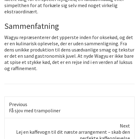
simpelthen for at forkæle sig selv med noget virkelig
ekstraordinært.
Sammenfatning
Wagyu repræsenterer det ypperste inden for oksekød, og det
er en kulinarisk oplevelse, der er uden sammenligning. Fra
dens unikke produktion til dens usædvanlige smag og tekstur
er det en sand gastronomisk juvel. At nyde Wagyu er ikke bare
at spise et stykke kød, det er en rejse ind i en verden af luksus
og raffinement.
Previous
Previous
Få sjov med trampoliner
post:
Next
Next
Lej en kaffevogn til dit næste arrangement – skab den
post:
perfekte kaffeoplevelse