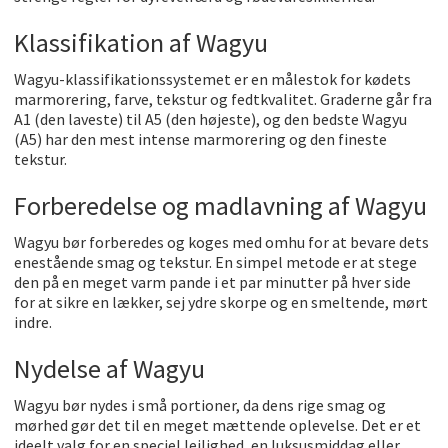
Klassifikation af Wagyu
Wagyu-klassifikationssystemet er en målestok for kødets
marmorering, farve, tekstur og fedtkvalitet. Graderne går fra
A1 (den laveste) til A5 (den højeste), og den bedste Wagyu
(A5) har den mest intense marmorering og den fineste
tekstur.
Forberedelse og madlavning af Wagyu
Wagyu bør forberedes og koges med omhu for at bevare dets
enestående smag og tekstur. En simpel metode er at stege
den på en meget varm pande i et par minutter på hver side
for at sikre en lækker, sej ydre skorpe og en smeltende, mørt
indre.
Nydelse af Wagyu
Wagyu bør nydes i små portioner, da dens rige smag og
mørhed gør det til en meget mættende oplevelse. Det er et
ideelt valg for en speciel lejlighed, en luksusmiddag eller