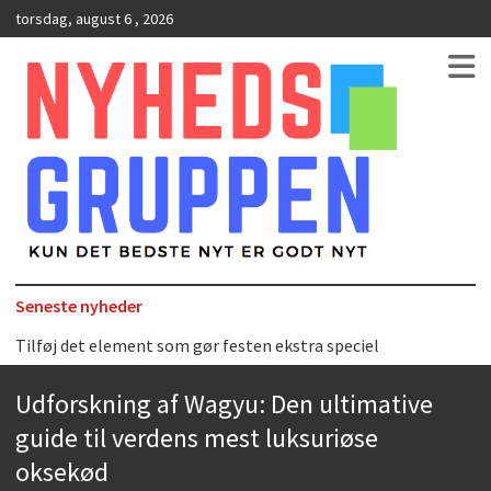
torsdag, august 6 , 2026
Kun det bedste nyt er godt nyt
NyhedsGruppen
Seneste nyheder
Tilføj det element som gør festen ekstra speciel
Det uundværlige køkkenredskab
Udforskning af Wagyu: Den ultimative
Bedste Restaurant i Ørestaden
guide til verdens mest luksuriøse
Hvor finder man selskabslokaler i København?
oksekød
Accuro SAP konsulenter