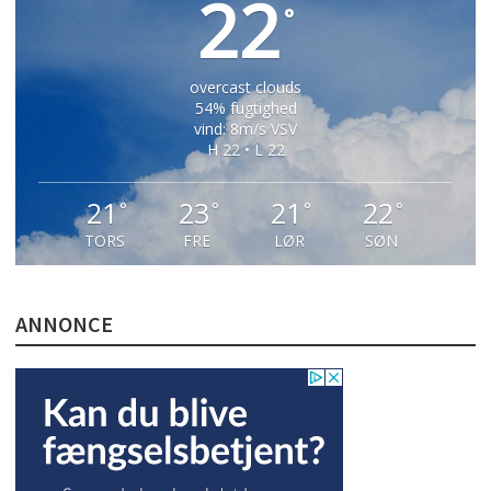
22
°
overcast clouds
54% fugtighed
vind: 8m/s VSV
H 22 • L 22
21
23
21
22
°
°
°
°
TORS
FRE
LØR
SØN
ANNONCE