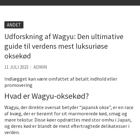
Kølig hvidvin på en varm sommerdag
Få baren hjem til dig
ANDET
Det er blevet nemmere at spise sund mad ude
Udforskning af Wagyu: Den ultimative
De fem bedste brunchsteder på Sjælland
guide til verdens mest luksuriøse
oksekød
Sjove oplevelsesmuligheder i København
11 JULI 2023
ADMIN
Indlægget kan være omfattet af betalt indhold eller
promovering
Hvad er Wagyu-oksekød?
Wagyu, der direkte oversat betyder “japansk okse”, er en race
af kvæg, der er berømt for sit marmorerede kød, smag og
møre tekstur. Disse køer opdrættes med stor omhu i Japan,
og deres kød er blandt de mest eftertragtede delikatesser i
verden.