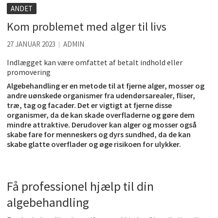
Accuro SAP konsulenter
ANDET
Kølig hvidvin på en varm sommerdag
Kom problemet med alger til livs
Få baren hjem til dig
27 JANUAR 2023
ADMIN
Det er blevet nemmere at spise sund mad ude
Indlægget kan være omfattet af betalt indhold eller
promovering
De fem bedste brunchsteder på Sjælland
Algebehandling er en metode til at fjerne alger, mosser og
Sjove oplevelsesmuligheder i København
andre uønskede organismer fra udendørsarealer, fliser,
træ, tag og facader. Det er vigtigt at fjerne disse
organismer, da de kan skade overfladerne og gøre dem
mindre attraktive. Derudover kan alger og mosser også
skabe fare for menneskers og dyrs sundhed, da de kan
skabe glatte overflader og øge risikoen for ulykker.
Få professionel hjælp til din
algebehandling