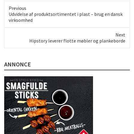
Previous
Previous
Udvidelse af produktsortimentet i plast – brug en dansk
post:
virksomhed
Next
Next
Hipstory leverer flotte møbler og plankeborde
post:
ANNONCE