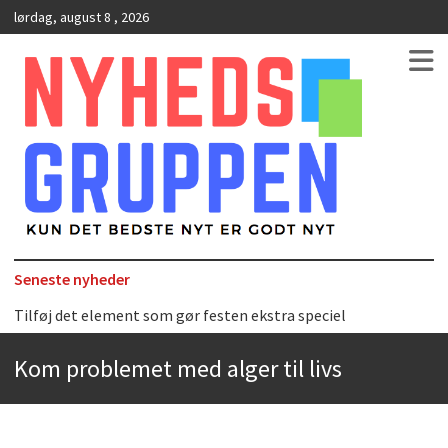
lørdag, august 8 , 2026
Kun det bedste nyt er godt nyt
NyhedsGruppen
Seneste nyheder
Tilføj det element som gør festen ekstra speciel
Det uundværlige køkkenredskab
Kom problemet med alger til livs
Bedste Restaurant i Ørestaden
Hvor finder man selskabslokaler i København?