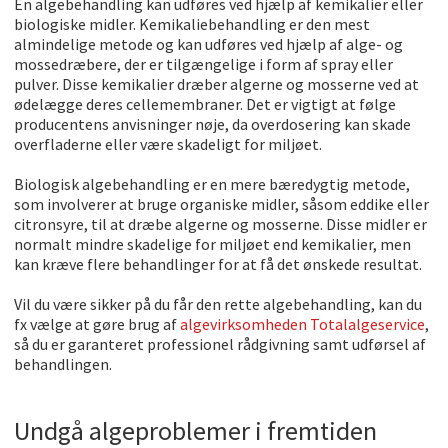
En algebehandling kan udføres ved hjæ
lp af kemikalier eller
biologiske midler. Kemikaliebehandling er den mest
almindelige metode og kan udføres ved hjælp af alge- og
mossedræbere, der er tilgængelige i form af spray eller
pulver. Disse kemikalier dræber algerne og mosserne ved at
ødelægge deres cellemembraner. Det er vigtigt at følge
producentens anvisninger nøje, da overdosering kan skade
overfladerne eller være skadeligt for miljøet.
Biologisk algebehandling er en mere bæredygtig metode,
som involverer at bruge organiske midler, såsom eddike eller
citronsyre, til at dræbe algerne og mosserne. Disse midler er
normalt mindre skadelige for miljøet end kemikalier, men
kan kræve flere behandlinger for at få det ønskede resultat.
Vil du være sikker på du får den rette algebehandling, kan du
fx vælge at gøre brug af
algevirksomheden Totalalgeservice
,
så du er garanteret professionel rådgivning samt udførsel af
behandlingen.
Undgå algeproblemer i fremtiden