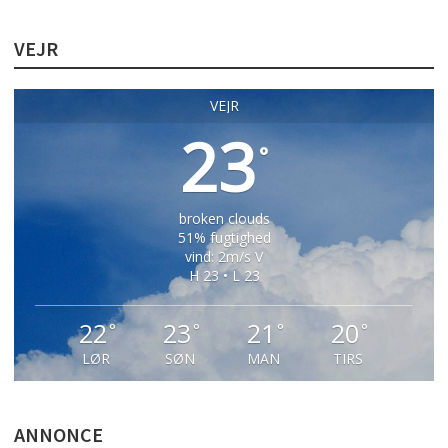
VEJR
VEJR
23
°
broken clouds
51% fugtighed
vind: 2m/s V
H 23 • L 23
22
23
21
20
°
°
°
°
LØR
SØN
MAN
TIRS
ANNONCE