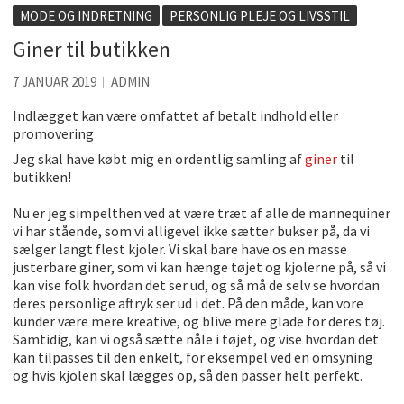
Accuro SAP konsulenter
MODE OG INDRETNING
PERSONLIG PLEJE OG LIVSSTIL
Kølig hvidvin på en varm sommerdag
Giner til butikken
Få baren hjem til dig
7 JANUAR 2019
ADMIN
Det er blevet nemmere at spise sund mad ude
Indlægget kan være omfattet af betalt indhold eller
promovering
De fem bedste brunchsteder på Sjælland
Jeg skal have købt mig en ordentlig samling af
giner
til
Sjove oplevelsesmuligheder i København
butikken!
Nu er jeg simpelthen ved at være træt af alle de mannequiner
vi har stående, som vi alligevel ikke sætter bukser på, da vi
sælger langt flest kjoler. Vi skal bare have os en masse
justerbare giner, som vi kan hænge tøjet og kjolerne på, så vi
kan vise folk hvordan det ser ud, og så må de selv se hvordan
deres personlige aftryk ser ud i det. På den måde, kan vore
kunder være mere kreative, og blive mere glade for deres tøj.
Samtidig, kan vi også sætte nåle i tøjet, og vise hvordan det
kan tilpasses til den enkelt, for eksempel ved en omsyning
og hvis kjolen skal lægges op, så den passer helt perfekt.