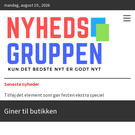
mandag, august 10 , 2026
Kun det bedste nyt er godt nyt
NyhedsGruppen
Seneste nyheder
Tilføj det element som gør festen ekstra speciel
Det uundværlige køkkenredskab
Giner til butikken
Bedste Restaurant i Ørestaden
Hvor finder man selskabslokaler i København?