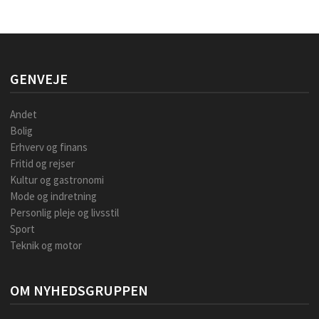
GENVEJE
Andet
Bolig
Erhverv og finans
Fritid og rejser
Kultur og gastronomi
Mode og indretning
Personlig pleje og livsstil
Sport
Teknik og motor
OM NYHEDSGRUPPEN