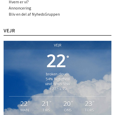
Hvem er vi?
Annoncering
Bliv en del af NyhedsGruppen
VEJR
VEJR
22
°
broken clouds
54% fugtighed
vind: 6m/s VNV
H 22 • L 22
22
21
20
23
°
°
°
°
MAN
TIRS
ONS
TORS