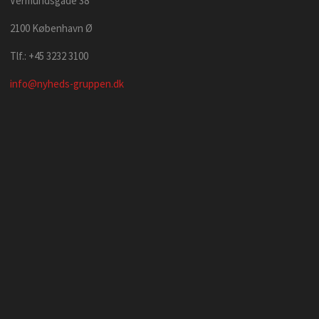
Vermundsgade 38
2100 København Ø
Tlf.: +45 3232 3100
info@nyheds-gruppen.dk