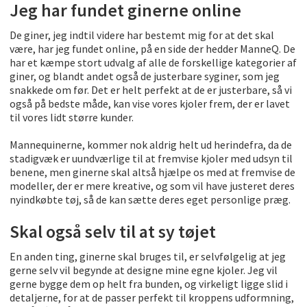
Jeg har fundet ginerne online
De giner, jeg indtil videre har bestemt mig for at det skal
være, har jeg fundet online, på en side der hedder ManneQ. De
har et kæmpe stort udvalg af alle de forskellige kategorier af
giner, og blandt andet også de justerbare syginer, som jeg
snakkede om før. Det er helt perfekt at de er justerbare, så vi
også på bedste måde, kan vise vores kjoler frem, der er lavet
til vores lidt større kunder.
Mannequinerne, kommer nok aldrig helt ud herindefra, da de
stadigvæk er uundværlige til at fremvise kjoler med udsyn til
benene, men ginerne skal altså hjælpe os med at fremvise de
modeller, der er mere kreative, og som vil have justeret deres
nyindkøbte tøj, så de kan sætte deres eget personlige præg.
Skal også selv til at sy tøjet
En anden ting, ginerne skal bruges til, er selvfølgelig at jeg
gerne selv vil begynde at designe mine egne kjoler. Jeg vil
gerne bygge dem op helt fra bunden, og virkeligt ligge slid i
detaljerne, for at de passer perfekt til kroppens udformning,