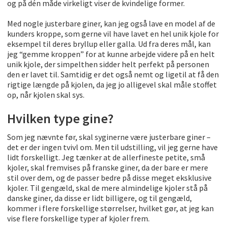
og på dén måde virkeligt viser de kvindelige former.
Med nogle justerbare giner, kan jeg også lave en model af de
kunders kroppe, som gerne vil have lavet en hel unik kjole for
eksempel til deres bryllup eller galla. Ud fra deres mål, kan
jeg “gemme kroppen” for at kunne arbejde videre på en helt
unik kjole, der simpelthen sidder helt perfekt på personen
den er lavet til. Samtidig er det også nemt og ligetil at få den
rigtige længde på kjolen, da jeg jo alligevel skal måle stoffet
op, når kjolen skal sys.
Hvilken type gine?
Som jeg nævnte før, skal syginerne være justerbare giner –
det er der ingen tvivl om. Men til udstilling, vil jeg gerne have
lidt forskelligt. Jeg tænker at de allerfineste petite, små
kjoler, skal fremvises på franske giner, da der bare er mere
stil over dem, og de passer bedre på disse meget eksklusive
kjoler. Til gengæld, skal de mere almindelige kjoler stå på
danske giner, da disse er lidt billigere, og til gengæld,
kommer i flere forskellige størrelser, hvilket gør, at jeg kan
vise flere forskellige typer af kjoler frem.