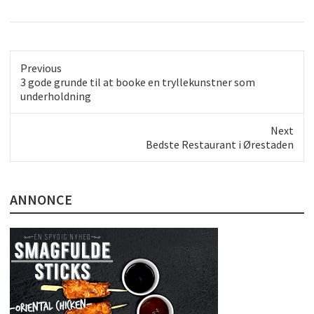
Previous
Previous
3 gode grunde til at booke en tryllekunstner som
post:
underholdning
Next
Next
Bedste Restaurant i Ørestaden
post:
ANNONCE