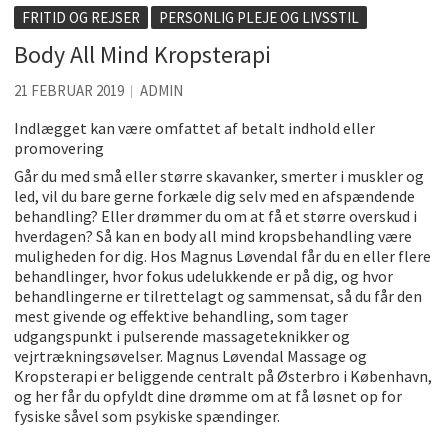
Kølig hvidvin på en varm sommerdag
FRITID OG REJSER
PERSONLIG PLEJE OG LIVSSTIL
Få baren hjem til dig
Body All Mind Kropsterapi
Det er blevet nemmere at spise sund mad ude
21 FEBRUAR 2019
ADMIN
De fem bedste brunchsteder på Sjælland
Indlægget kan være omfattet af betalt indhold eller
promovering
Sjove oplevelsesmuligheder i København
Går du med små eller større skavanker, smerter i muskler og
Tilføj det element som gør festen ekstra speciel
led, vil du bare gerne forkæle dig selv med en afspændende
behandling? Eller drømmer du om at få et større overskud i
hverdagen? Så kan en body all mind kropsbehandling være
muligheden for dig. Hos Magnus Løvendal får du en eller flere
behandlinger, hvor fokus udelukkende er på dig, og hvor
behandlingerne er tilrettelagt og sammensat, så du får den
mest givende og effektive behandling, som tager
udgangspunkt i pulserende massageteknikker og
vejrtrækningsøvelser. Magnus Løvendal Massage og
Kropsterapi er beliggende centralt på Østerbro i København,
og her får du opfyldt dine drømme om at få løsnet op for
fysiske såvel som psykiske spændinger.