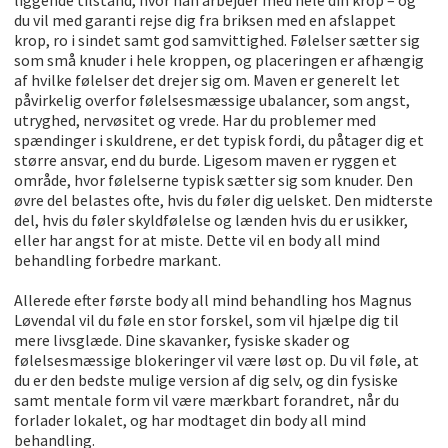
liggende tilstand, hvor han arbejder med hele din krop – og
du vil med garanti rejse dig fra briksen med en afslappet
krop, ro i sindet samt god samvittighed. Følelser sætter sig
som små knuder i hele kroppen, og placeringen er afhængig
af hvilke følelser det drejer sig om. Maven er generelt let
påvirkelig overfor følelsesmæssige ubalancer, som angst,
utryghed, nervøsitet og vrede. Har du problemer med
spændinger i skuldrene, er det typisk fordi, du påtager dig et
større ansvar, end du burde. Ligesom maven er ryggen et
område, hvor følelserne typisk sætter sig som knuder. Den
øvre del belastes ofte, hvis du føler dig uelsket. Den midterste
del, hvis du føler skyldfølelse og lænden hvis du er usikker,
eller har angst for at miste. Dette vil en body all mind
behandling forbedre markant.
Allerede efter første body all mind behandling hos Magnus
Løvendal vil du føle en stor forskel, som vil hjælpe dig til
mere livsglæde. Dine skavanker, fysiske skader og
følelsesmæssige blokeringer vil være løst op. Du vil føle, at
du er den bedste mulige version af dig selv, og din fysiske
samt mentale form vil være mærkbart forandret, når du
forlader lokalet, og har modtaget din body all mind
behandling.