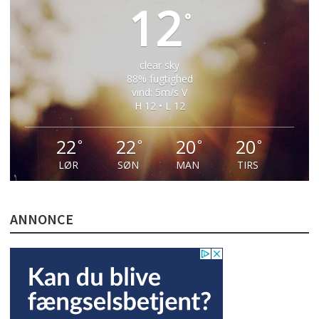
12
°
clear sky
88% fugtighed
vind: 5m/s V
H 12 • L 12
22
22
20
20
°
°
°
°
LØR
SØN
MAN
TIRS
ANNONCE