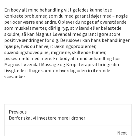
En body all mind behandling vil ligeledes kunne løse
konkrete problemer, som du med garanti døjer med – nogle
perioder værre end andre. Oplever du noget af ovenstående
som muskelsmerter, dårlig ryg, stiv lænd eller belastede
skuldre, så kan Magnus Løvendal med garanti gøre store
positive ændringer for dig. Derudover kan hans behandlinger
hjælpe, hvis du har vejrtrækningsproblemer,
spændingshovedpine, migræne, skiftende humør,
piskesmæld med mere. En body all mind behandling hos
Magnus Løvendal Massage og Kropsterapi vil bringe din
livsglæde tilbage samt en hverdag uden irriterende
skavanker.
Previous
Previous
Derfor skal vi investere mere i droner
post:
Next