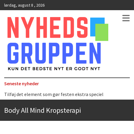
lørdag, august 8 , 2026
Kun det bedste nyt er godt nyt
NyhedsGruppen
Seneste nyheder
Det uundværlige køkkenredskab
Bedste Restaurant i Ørestaden
Body All Mind Kropsterapi
Hvor finder man selskabslokaler i København?
Accuro SAP konsulenter