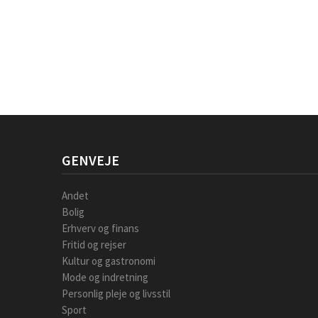
GENVEJE
Andet
Bolig
Erhverv og finans
Fritid og rejser
Kultur og gastronomi
Mode og indretning
Personlig pleje og livsstil
Sport