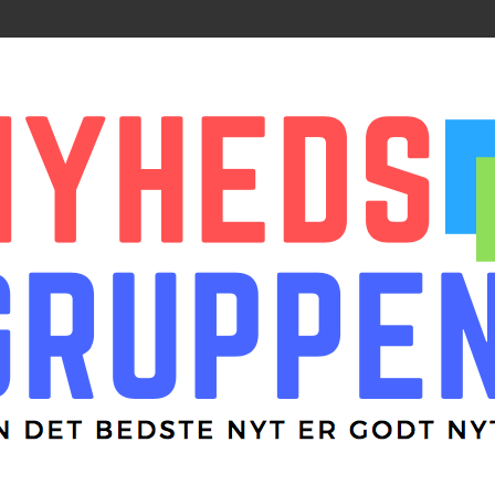
r godt nyt
ppen