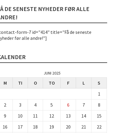
FÅ DE SENESTE NYHEDER FØR ALLE
ANDRE!
contact-form-7 id="414" title="Få de seneste
yheder før alle andre!"]
KALENDER
JUNI 2025
M
TI
O
TO
F
L
S
1
2
3
4
5
6
7
8
9
10
11
12
13
14
15
16
17
18
19
20
21
22