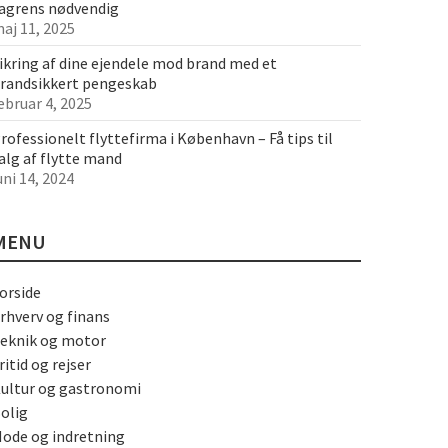
agrens nødvendig
aj 11, 2025
ikring af dine ejendele mod brand med et
randsikkert pengeskab
ebruar 4, 2025
rofessionelt flyttefirma i København – Få tips til
alg af flytte mand
uni 14, 2024
MENU
orside
rhverv og finans
eknik og motor
ritid og rejser
ultur og gastronomi
olig
ode og indretning