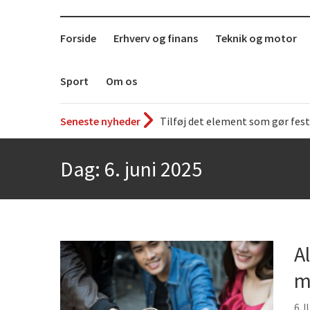
Forside
Erhverv og finans
Teknik og motor
Sport
Om os
Seneste nyheder
Det uundværlige køkkenredska
Bedste Restaurant i Ørestaden
Dag:
6. juni 2025
Hvor finder man selskabslokale
Accuro SAP konsulenter
Kølig hvidvin på en varm somm
Få baren hjem til dig
A
Det er blevet nemmere at spise
m
De fem bedste brunchsteder på
6 J