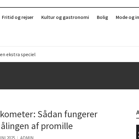
Fritid og rejser
Kultur og gastronomi
Bolig
Mode og i
b
r i København?
erdag
lkometer: Sådan fungerer
 sund mad ude
ålingen af promille
 Sjælland
UNI 2025
ADMIN