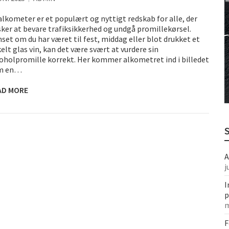
København
alkometer er et populært og nyttigt redskab for alle, der
en ekstra speciel
ker at bevare trafiksikkerhed og undgå promillekørsel.
set om du har været til fest, middag eller blot drukket et
elt glas vin, kan det være svært at vurdere sin
oholpromille korrekt. Her kommer alkometret ind i billedet
m en…
AD MORE
A
j
I
p
m
F