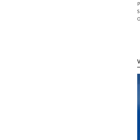
P
S
O