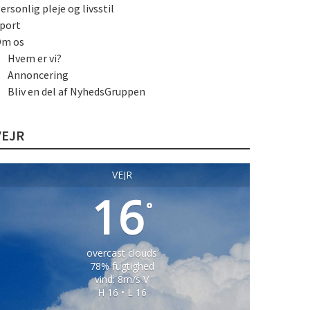
ersonlig pleje og livsstil
port
m os
Hvem er vi?
Annoncering
Bliv en del af NyhedsGruppen
VEJR
VEJR
16
°
overcast clouds
78% fugtighed
vind: 8m/s V
H 16 • L 16