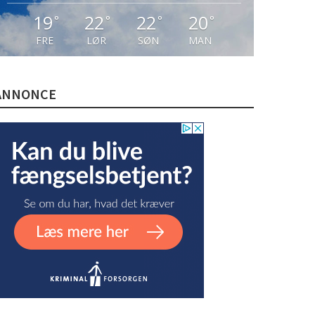
19
22
22
20
°
°
°
°
FRE
LØR
SØN
MAN
ANNONCE