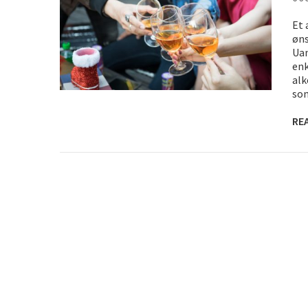
Sjove oplevelsesmuligheder i 
Et 
Tilføj det element som gør fest
øns
Uan
enk
alk
so
RE